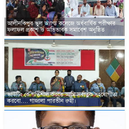
আলীনকিপুর স্কুল অ্যান্ড কলেজে অর্ধবার্ষিক পরীক্ষার
ফলাফল প্রকাশ ও অভিভাবক সমাবেশ অনুষ্ঠিত
স্কাউটিং কে গতিশীল করতে আমি সর্বাত্নক সহযোগীতা
করবো…. গাজালা পারভীন রুহী।