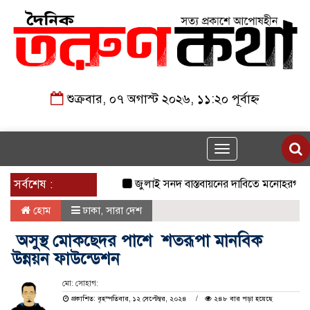
শুক্রবার, ০৭ অগাস্ট ২০২৬, ১১:২০ পূর্বাহ্ন
Toggle
navigation
সর্বশেষ :
জুলাই সনদ বাস্তবায়নের দাবিতে মনোহরগঞ্জে জা
হোম
ঢাকা
,
সারা দেশ
অসুস্থ মোকছেদর পাশে শতরূপা মানবিক
উন্নয়ন ফাউন্ডেশন
মো: সোহাগ:
প্রকাশিত: বৃহস্পতিবার, ১২ সেপ্টেম্বর, ২০২৪
২৪৮ বার পড়া হয়েছে