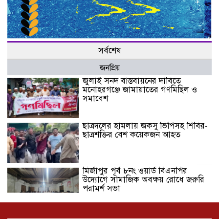
সর্বশেষ
জনপ্রিয়
জুলাই সনদ বাস্তবায়নের দাবিতে
মনোহরগঞ্জে জামায়াতের গণমিছিল ও
সমাবেশ
ছাত্রদলের হামলায় জকসু ভিপিসহ শিবির-
ছাত্রশক্তির বেশ কয়েকজন আহত
মির্জাপুর পূর্ব ৮নং ওয়ার্ড বিএনপির
উদ্যোগে সামাজিক অবক্ষয় রোধে জরুরি
পরামর্শ সভা
ভ্রমণ কাহিনী: পদ্মা পারে আনন্দ ভ্রমণ –