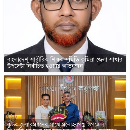
বাংলাদেশ শারীরিক শিক্ষক সমিতি কুমিল্লা জেলা শাখার
উপদেষ্টা নির্বাচিত হওয়ায় অভিনন্দন
কুউক চেয়ারম্যানের সাথে মনোহরগঞ্জ উপজেলা