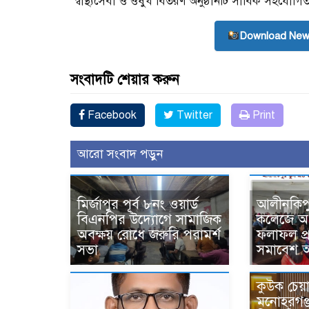
স্বাস্থ্যসেবা ও ওষুধ বিতরণ অনুষ্ঠানটি সার্বিক সহযো
Download New
সংবাদটি শেয়ার করুন
Facebook
Twitter
Print
আরো সংবাদ পড়ুন
মির্জাপুর পূর্ব ৮নং ওয়ার্ড
আলীনকিপুর 
বিএনপির উদ্যোগে সামাজিক
কলেজে অর্ধ
অবক্ষয় রোধে জরুরি পরামর্শ
ফলাফল প
সভা
সমাবেশ অন
কুউক চেয়া
মনোহরগঞ্