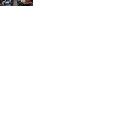
ভ্রমণ কাহিনী: পদ্মা পারে আনন্দ
ভ্রমণ –আব্দুস সাত্তার সুমন
সময় –মুক্তা পারভীন
কক্সবাজার ইনানী বিচে ‘কুমিল্লা
কবি পরিষদ’-এর আনন্দ ভ্রমণ ও
সম্মাননা স্মারক বিতরণ
পাবনার মোঃ হাবিবুর রহমান
(শুভ)-কে শতরূপা মানবিক উন্নয়ন
ফাউন্ডেশনের চিকিৎসা সহায়তা
ইলোরা আন্তর্জাতিক সাহিত্য
কাননের উদ্যোগে ‘বর্ষার কবিতা
পাঠ ও আলোচনা অনুষ্ঠান’ অনুষ্ঠিত
আলীনকিপুর স্কুল অ্যান্ড কলেজে