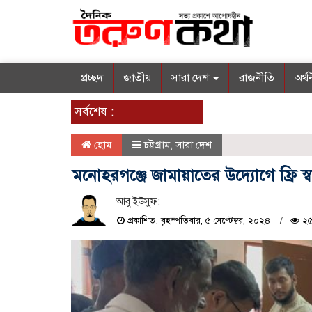
প্রচ্ছদ
জাতীয়
সারা দেশ
রাজনীতি
অর্থ
সর্বশেষ :
হোম
চট্টগ্রাম
,
সারা দেশ
মনোহরগঞ্জে জামায়াতের উদ্যোগে ফ্রি স্ব
আবু ইউসুফ:
প্রকাশিত: বৃহস্পতিবার, ৫ সেপ্টেম্বর, ২০২৪
২৫