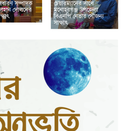
চেয়ারম্যানের সাথে
াধারণ সম্পাদক
মনোহরগঞ্জ উপজেলা
জাহান দোলনের
বিএনপি নেতার সৌজন্য
ক্ষাৎ
সাক্ষাৎ