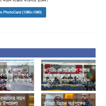
গিতা করেন ডাক্তার কাওসার হামিদ।
s PhotoCard (1080×1080)
স্কুল অ্যান্ড
স্কাউটিং কে গতিশীল করতে
বার্ষিক পরীক্ষার
আমি সর্বাত্নক সহযোগীতা
্রকাশ ও অভিভাবক
করবো…. গাজালা পারভীন
ুষ্ঠিত
রুহী।
রম্যানের সাথে
কুমিল্লা উন্নয়ন কর্তৃপক্ষের
জ উপজেলা