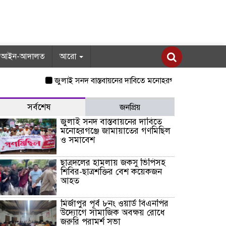
আইন-আদালত
আরো
জুলাই সনদ বাস্তবায়নের দাবিতে মনোহরগঞ্জে জামায়াতের গণমিছিল 
সর্বশেষ
জনপ্রিয়
জুলাই সনদ বাস্তবায়নের দাবিতে
মনোহরগঞ্জে জামায়াতের গণমিছিল
ও সমাবেশ
ছাত্রদলের হামলায় জকসু ভিপিসহ
শিবির-ছাত্রশক্তির বেশ কয়েকজন
আহত
মির্জাপুর পূর্ব ৮নং ওয়ার্ড বিএনপির
উদ্যোগে সামাজিক অবক্ষয় রোধে
জরুরি পরামর্শ সভা