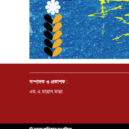
সম্পাদক ও প্রকাশক :
এম.এ.মান্নান.মান্না