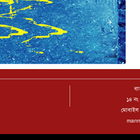
বার
১৪ নং 
মোবাইল 
mann