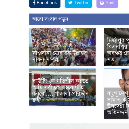
Facebook
Twitter
Print
আরো সংবাদ পড়ুন
মির্জাপুর প
বিএনপির 
মাওলানা মোবারক উল্লাহর
অবক্ষয় রো
দাফন সম্পন্ন
সভা
স্কাউটিং কে গতিশীল করতে
আমি সর্বাত্নক সহযোগীতা
বাংলাদেশ 
করবো…. গাজালা পারভীন
সমিতি কুম
রুহী।
উপদেষ্টা 
অভিনন্দন