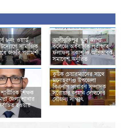
ূর্ব ৮নং ওয়ার্ড
আলীনকিপুর স্কুল অ্যান্ড
উদ্যোগে সামাজিক
কলেজে অর্ধবার্ষিক পরীক্ষার
ধে জরুরি পরামর্শ
ফলাফল প্রকাশ ও অভিভাবক
সমাবেশ অনুষ্ঠিত
কুউক চেয়ারম্যানের সাথে
মনোহরগঞ্জ উপজেলা
বিএনপি সাধারণ সম্পাদক
শারীরিক শিক্ষক
সরোয়ার জাহান দোলনের
িল্লা জেলা শাখার
সৌজন্য সাক্ষাৎ
নির্বাচিত হওয়ায়