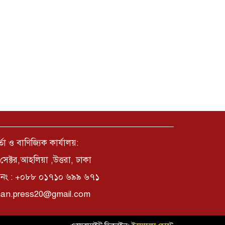
্তা ও বাণিজ্যিক কার্যালয়:
সেক্টর,আহলিয়া ,উত্তরা, ঢাকা
নং : +০৮৮ ০১৭১০ ৬৯৯ ৬৭১
an.press20@gmail.com