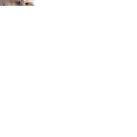
জুলাই সনদ বাস্তবায়নের দাবিতে
মনোহরগঞ্জে জামায়াতের গণমিছিল
ও সমাবেশ
ছাত্রদলের হামলায় জকসু ভিপিসহ
শিবির-ছাত্রশক্তির বেশ কয়েকজন
আহত
মির্জাপুর পূর্ব ৮নং ওয়ার্ড বিএনপির
উদ্যোগে সামাজিক অবক্ষয় রোধে
জরুরি পরামর্শ সভা
ভ্রমণ কাহিনী: পদ্মা পারে আনন্দ
ভ্রমণ –আব্দুস সাত্তার সুমন
সময় –মুক্তা পারভীন
কক্সবাজার ইনানী বিচে ‘কুমিল্লা