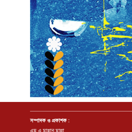
সম্পাদক ও প্রকাশক :
এম.এ.মান্নান.মান্না