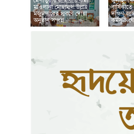
জুলাই গণঅভ
মৈশাতুয়ায় জামায়াত কর্মী
বার্ষিকীত
মাওলানা মোহাম্মদ উল্লাহ
দক্ষিণ জা
মজুমদারের স্মরণে দোয়া
কর্মসূচি 
অনুষ্ঠান সম্পন্ন