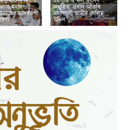
্যুত্থানের দ্বিতীয়
বর্ষপূর্তি ও ফল উৎসব
ে ঢাকা মহানগরী
অনুষ্ঠিত: প্রধান অতিথি
মায়াতের মাসব্যাপী
মহানগরী আমীর সেলিম
ঘোষণা
উদ্দিন