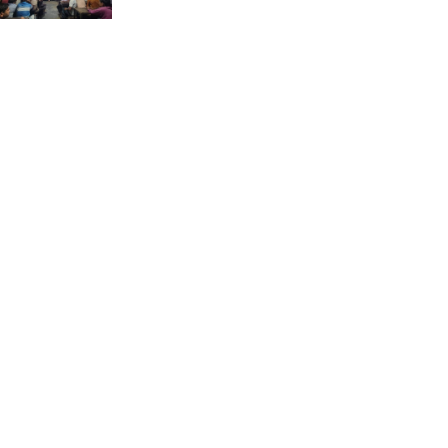
ভ্রমণ কাহিনী: পদ্মা পারে আনন্দ
ভ্রমণ –আব্দুস সাত্তার সুমন
সময় –মুক্তা পারভীন
কক্সবাজার ইনানী বিচে ‘কুমিল্লা
কবি পরিষদ’-এর আনন্দ ভ্রমণ ও
সম্মাননা স্মারক বিতরণ
পাবনার মোঃ হাবিবুর রহমান
(শুভ)-কে শতরূপা মানবিক উন্নয়ন
ফাউন্ডেশনের চিকিৎসা সহায়তা
ইলোরা আন্তর্জাতিক সাহিত্য
কাননের উদ্যোগে ‘বর্ষার কবিতা
পাঠ ও আলোচনা অনুষ্ঠান’ অনুষ্ঠিত
আলীনকিপুর স্কুল অ্যান্ড কলেজে