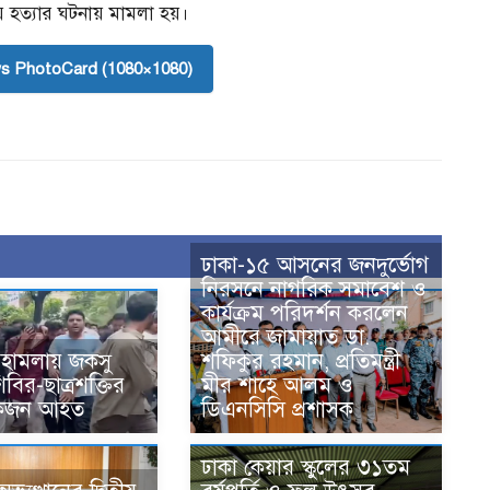
ে হত্যার ঘটনায় মামলা হয়।
s PhotoCard (1080×1080)
ঢাকা-১৫ আসনের জনদুর্ভোগ
নিরসনে নাগরিক সমাবেশ ও
কার্যক্রম পরিদর্শন করলেন
আমীরে জামায়াত ডা.
র হামলায় জকসু
শফিকুর রহমান, প্রতিমন্ত্রী
বির-ছাত্রশক্তির
মীর শাহে আলম ও
েকজন আহত
ডিএনসিসি প্রশাসক
ঢাকা কেয়ার স্কুলের ৩১তম