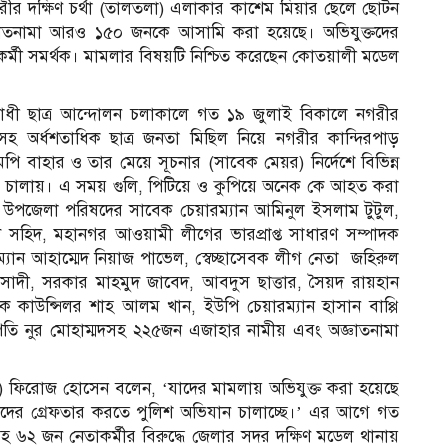
র দক্ষিণ চর্থা (তালতলা) এলাকার কাশেম মিয়ার ছেলে ছোটন
াতনামা আরও ১৫০ জনকে আসামি করা হয়েছে। অভিযুক্তদের
্মী সমর্থক। মামলার বিষয়টি নিশ্চিত করেছেন কোতয়ালী মডেল
রোধী ছাত্র আন্দোলন চলাকালে গত ১৯ জুলাই বিকালে নগরীর
সহ অর্ধশতাধিক ছাত্র জনতা মিছিল নিয়ে নগরীর কান্দিরপাড়
বাহার ও তার মেয়ে সূচনার (সাবেক মেয়র) নির্দেশে বিভিন্ন
গুলি চালায়। এ সময় গুলি, পিটিয়ে ও কুপিয়ে অনেক কে আহত করা
উপজেলা পরিষদের সাবেক চেয়ারম্যান আমিনুল ইসলাম টুটুল,
 সহিদ, মহানগর আওয়ামী লীগের ভারপ্রাপ্ত সাধারণ সম্পাদক
ান আহাম্মেদ নিয়াজ পাভেল, স্বেচ্ছাসেবক লীগ নেতা জহিরুল
 সাদী, সরকার মাহমুদ জাবেদ, আবদুস ছাত্তার, সৈয়দ রায়হান
ক কাউন্সিলর শাহ আলম খান, ইউপি চেয়ারম্যান হাসান বাপ্পি
পতি নুর মোহাম্মদসহ ২২৫জন এজাহার নামীয় এবং অজ্ঞাতনামা
ওসি) ফিরোজ হোসেন বলেন, ‘যাদের মামলায় অভিযুক্ত করা হয়েছে
ের গ্রেফতার করতে পুলিশ অভিযান চালাচ্ছে।’ এর আগে গত
 ৬২ জন নেতাকর্মীর বিরুদ্ধে জেলার সদর দক্ষিণ মডেল থানায়