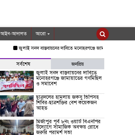
আইন-আদালত
আরো
জুলাই সনদ বাস্তবায়নের দাবিতে মনোহরগঞ্জে জামায়াতের গণমিছিল ও সমাব
সর্বশেষ
জনপ্রিয়
জুলাই সনদ বাস্তবায়নের দাবিতে
মনোহরগঞ্জে জামায়াতের গণমিছিল
ও সমাবেশ
ছাত্রদলের হামলায় জকসু ভিপিসহ
শিবির-ছাত্রশক্তির বেশ কয়েকজন
আহত
মির্জাপুর পূর্ব ৮নং ওয়ার্ড বিএনপির
উদ্যোগে সামাজিক অবক্ষয় রোধে
জরুরি পরামর্শ সভা