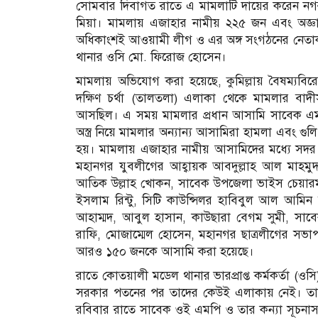
সোমবার দিবাগত রাতে এ মামলাটি দায়ের করেন নগরী
মিয়া। মামলায় এজাহার নামীয় ২২৫ জন এবং অজ্ঞ
অধিকাংশই আওয়ামী লীগ ও এর অঙ্গ সংগঠনের নেতাকর
থানার ওসি মো. ফিরোজ হোসেন।
মামলায় অভিযোগ করা হয়েছে, কুমিল্লায় বৈষম্যবি
দক্ষিণ চর্থা (তালতলা) এলাকা থেকে মামলার বাদী
আসছিল। এ সময় মামলার প্রধান আসামি সাবেক এমপি 
অস্ত্র নিয়ে মামলার অন্যান্য আসামিরা হামলা এবং 
হয়। মামলায় এজাহার নামীয় আসামিদের মধ্যে সদর 
মহানগর যুবলীগের আহ্বায়ক আবদুল্লাহ আল মাহমুদ
আতিক উল্লাহ খোকন, সাবেক উপজেলা ভাইস চেয়ারম্য
ইসলাম রিন্টু, সিটি কাউন্সিলর হাবিবুল আল আমিন
আহাম্মদ, আবুল হাসান, কাউছারা বেগম সুমী, সাবে
রাফি, মোজাম্মেল হোসেন, মহানগর ছাত্রলীগের সভা
আরও ১৫০ জনকে আসামি করা হয়েছে।
রাতে কোতয়ালী মডেল থানার ভারপ্রাপ্ত কর্মকর্তা (
সরকার পতনের পর তাদের কেউই এলাকায় নেই। তাদ
রবিবার রাতে সাবেক ওই এমপি ও তার কন্যা সূচনাসহ