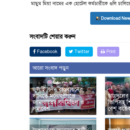
মাছুম মিয়া নামের এক হোটেল কর্মচারীকে গুলি চালিয়
Download New
সংবাদটি শেয়ার করুন
Facebook
Twitter
Print
আরো সংবাদ পড়ুন
জুলাই সনদ বাস্তবায়নের
দাবিতে মনোহরগঞ্জে
ছাত্রদলে
জামায়াতের গণমিছিল ও
ভিপিসহ শি
সমাবেশ
বেশ কয়