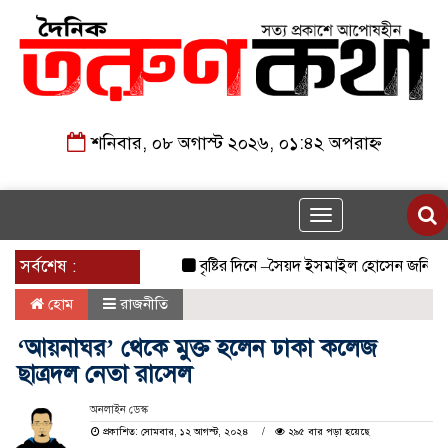
শনিবার, ০৮ অগাস্ট ২০২৬, ০১:৪২ অপরাহ্ন
Toggle
navigation
সর্বশেষ :
বৃষ্টির দিনে –সৈয়দ ইসমাইল হোসেন জনি
জুল
হোম
রাজনীতি
‘আয়নাঘর’ থেকে মুক্ত হলেন ঢাকা কলেজ
ছাত্রদল নেতা রাসেল
অনলাইন ডেস্ক
প্রকাশিত: সোমবার, ১২ আগস্ট, ২০২৪
২৯৫ বার পড়া হয়েছে