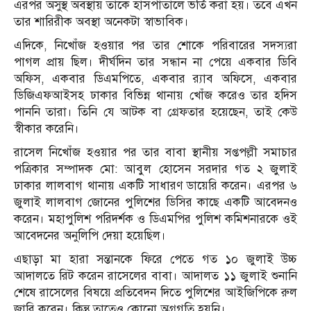
এরপর অসুস্থ অবস্থায় তাকে হাসপাতালে ভর্তি করা হয়। তবে এখন
তার শারিরীক অবস্থা অনেকটা স্বাভাবিক।
এদিকে, নিখোঁজ হওয়ার পর তার শোকে পরিবারের সদস্যরা
পাগল প্রায় ছিল। দীর্ঘদিন তার সন্ধান না পেয়ে একবার ডিবি
অফিস, একবার ডিএমপিতে, একবার র‌্যাব অফিসে, একবার
ডিজিএফআইসহ ঢাকার বিভিন্ন থানায় খোঁজ করেও তার হদিস
পাননি তারা। তিনি যে আটক বা গ্রেফতার হয়েছেন, তাই কেউ
স্বীকার করেনি।
রাসেল নিখোঁজ হওয়ার পর তার বাবা স্থানীয় সপ্তপল্লী সমাচার
পত্রিকার সম্পাদক মো: আবুল হোসেন সরদার গত ২ জুলাই
ঢাকার লালবাগ থানায় একটি সাধারণ ডায়েরি করেন। এরপর ৬
জুলাই লালবাগ জোনের পুলিশের ডিসির কাছে একটি আবেদনও
করেন। মহাপুলিশ পরিদর্শক ও ডিএমপির পুলিশ কমিশনারকে ওই
আবেদনের অনুলিপি দেয়া হয়েছিল।
এছাড়া মা হারা সন্তানকে ফিরে পেতে গত ১০ জুলাই উচ্চ
আদালতে রিট করেন রাসেলের বাবা। আদালত ১১ জুলাই শুনানি
শেষে রাসেলের বিষয়ে প্রতিবেদন দিতে পুলিশের আইজিপিকে রুল
জারি করেন। কিন্তু তাতেও কোনো অগ্রগতি হয়নি।