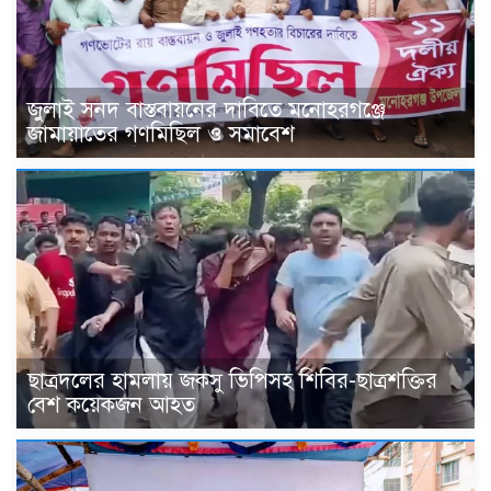
জুলাই সনদ বাস্তবায়নের দাবিতে মনোহরগঞ্জে
জামায়াতের গণমিছিল ও সমাবেশ
ছাত্রদলের হামলায় জকসু ভিপিসহ শিবির-ছাত্রশক্তির
বেশ কয়েকজন আহত