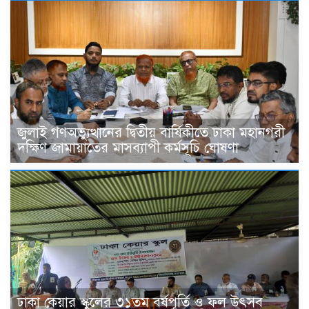
জুলাই গণঅভ্যুত্থানের দ্বিতীয় বার্ষিকীতে ঢাকা মহানগরী
দক্ষিণ জামায়াতের মাসব্যাপী কর্মসূচি ঘোষণা
ঢাকা কেয়ার স্কুলের ৩১তম বর্ষপূর্তি ও ফল উৎসব