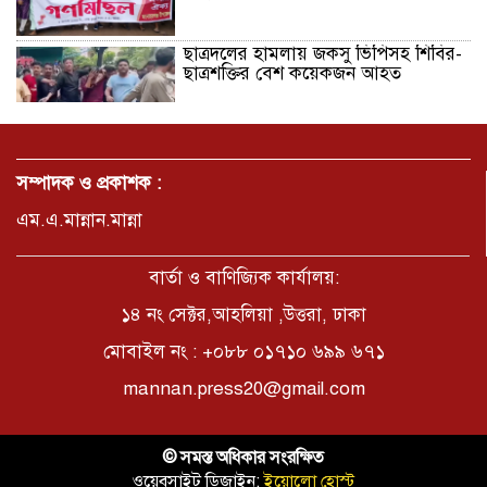
ছাত্রদলের হামলায় জকসু ভিপিসহ শিবির-
ছাত্রশক্তির বেশ কয়েকজন আহত
মির্জাপুর পূর্ব ৮নং ওয়ার্ড বিএনপির
উদ্যোগে সামাজিক অবক্ষয় রোধে জরুরি
সম্পাদক ও প্রকাশক :
পরামর্শ সভা
এম.এ.মান্নান.মান্না
ভ্রমণ কাহিনী: পদ্মা পারে আনন্দ ভ্রমণ –
আব্দুস সাত্তার সুমন
বার্তা ও বাণিজ্যিক কার্যালয়:
১৪ নং সেক্টর,আহলিয়া ,উত্তরা, ঢাকা
মোবাইল নং : +০৮৮ ০১৭১০ ৬৯৯ ৬৭১
সময় –মুক্তা পারভীন
mannan.press20@gmail.com
কক্সবাজার ইনানী বিচে ‘কুমিল্লা কবি
© সমস্ত অধিকার সংরক্ষিত
পরিষদ’-এর আনন্দ ভ্রমণ ও সম্মাননা
ওয়েবসাইট ডিজাইন:
ইয়োলো হোস্ট