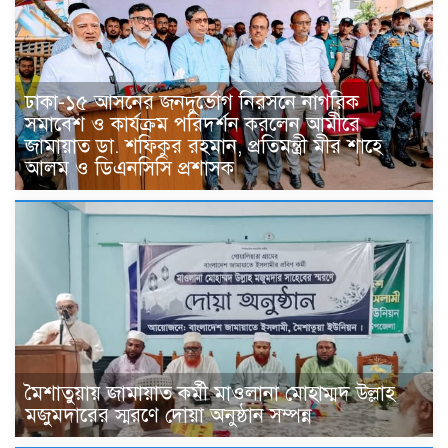
ঢাকা-১৫ আসনের জনদুর্ভোগ নিরসনে নাগরিক
সমাবেশ ও কার্যক্রম পরিদর্শন করলেন আমীরে
জামায়াত ডা. শফিকুর রহমান, প্রতিমন্ত্রী মীর শাহে
আলম ও ডিএনসিসি প্রশাসক
মৈশাতুয়ায় জামায়াত কর্মী মাওলানা মোহাম্মদ উল্লাহ
মজুমদারের স্মরণে দোয়া অনুষ্ঠান সম্পন্ন