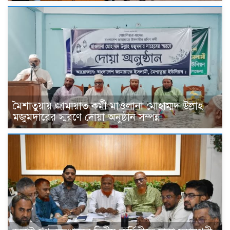
মৈশাতুয়ায় জামায়াত কর্মী মাওলানা মোহাম্মদ উল্লাহ
মজুমদারের স্মরণে দোয়া অনুষ্ঠান সম্পন্ন