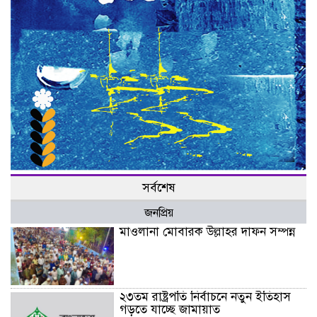
সর্বশেষ
জনপ্রিয়
মাওলানা মোবারক উল্লাহর দাফন সম্পন্ন
২৩তম রাষ্ট্রপতি নির্বাচনে নতুন ইতিহাস
গড়তে যাচ্ছে জামায়াত