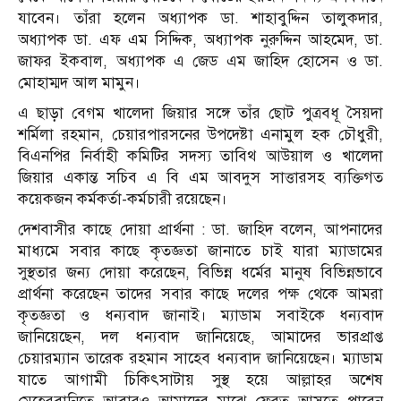
যাবেন। তাঁরা হলেন অধ্যাপক ডা. শাহাবুদ্দিন তালুকদার,
অধ্যাপক ডা. এফ এম সিদ্দিক, অধ্যাপক নুরুদ্দিন আহমেদ, ডা.
জাফর ইকবাল, অধ্যাপক এ জেড এম জাহিদ হোসেন ও ডা.
মোহাম্মদ আল মামুন।
এ ছাড়া বেগম খালেদা জিয়ার সঙ্গে তাঁর ছোট পুত্রবধূ সৈয়দা
শর্মিলা রহমান, চেয়ারপারসনের উপদেষ্টা এনামুল হক চৌধুরী,
বিএনপির নির্বাহী কমিটির সদস্য তাবিথ আউয়াল ও খালেদা
জিয়ার একান্ত সচিব এ বি এম আবদুস সাত্তারসহ ব্যক্তিগত
কয়েকজন কর্মকর্তা-কর্মচারী রয়েছেন।
দেশবাসীর কাছে দোয়া প্রার্থনা : ডা. জাহিদ বলেন, আপনাদের
মাধ্যমে সবার কাছে কৃতজ্ঞতা জানাতে চাই যারা ম্যাডামের
সুস্থতার জন্য দোয়া করেছেন, বিভিন্ন ধর্মের মানুষ বিভিন্নভাবে
প্রার্থনা করেছেন তাদের সবার কাছে দলের পক্ষ থেকে আমরা
কৃতজ্ঞতা ও ধন্যবাদ জানাই। ম্যাডাম সবাইকে ধন্যবাদ
জানিয়েছেন, দল ধন্যবাদ জানিয়েছে, আমাদের ভারপ্রাপ্ত
চেয়ারম্যান তারেক রহমান সাহেব ধন্যবাদ জানিয়েছেন। ম্যাডাম
যাতে আগামী চিকিৎসাটায় সুস্থ হয়ে আল্লাহর অশেষ