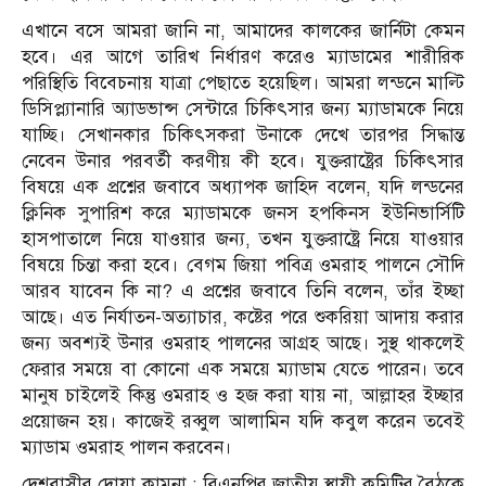
এখানে বসে আমরা জানি না, আমাদের কালকের জার্নিটা কেমন
হবে। এর আগে তারিখ নির্ধারণ করেও ম্যাডামের শারীরিক
পরিস্থিতি বিবেচনায় যাত্রা পেছাতে হয়েছিল। আমরা লন্ডনে মাল্টি
ডিসিপ্ল্যানারি অ্যাডভান্স সেন্টারে চিকিৎসার জন্য ম্যাডামকে নিয়ে
যাচ্ছি। সেখানকার চিকিৎসকরা উনাকে দেখে তারপর সিদ্ধান্ত
নেবেন উনার পরবর্তী করণীয় কী হবে। যুক্তরাষ্ট্রের চিকিৎসার
বিষয়ে এক প্রশ্নের জবাবে অধ্যাপক জাহিদ বলেন, যদি লন্ডনের
ক্লিনিক সুপারিশ করে ম্যাডামকে জনস হপকিনস ইউনিভার্সিটি
হাসপাতালে নিয়ে যাওয়ার জন্য, তখন যুক্তরাষ্ট্রে নিয়ে যাওয়ার
বিষয়ে চিন্তা করা হবে। বেগম জিয়া পবিত্র ওমরাহ পালনে সৌদি
আরব যাবেন কি না? এ প্রশ্নের জবাবে তিনি বলেন, তাঁর ইচ্ছা
আছে। এত নির্যাতন-অত্যাচার, কষ্টের পরে শুকরিয়া আদায় করার
জন্য অবশ্যই উনার ওমরাহ পালনের আগ্রহ আছে। সুস্থ থাকলেই
ফেরার সময়ে বা কোনো এক সময়ে ম্যাডাম যেতে পারেন। তবে
মানুষ চাইলেই কিন্তু ওমরাহ ও হজ করা যায় না, আল্লাহর ইচ্ছার
প্রয়োজন হয়। কাজেই রব্বুল আলামিন যদি কবুল করেন তবেই
ম্যাডাম ওমরাহ পালন করবেন।
দেশবাসীর দোয়া কামনা : বিএনপির জাতীয় স্থায়ী কমিটির বৈঠকে