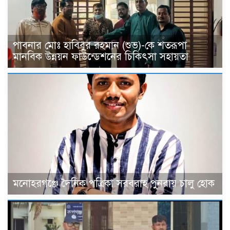
পাবনার মোঃ হাবিবুর রহমান (শুভ)-কে শতরূপা
মানবিক উন্নয়ন ফাউন্ডেশনের চিকিৎসা সহায়তা
মনোহরগঞ্জে দৈনিক পত্রিকা সরবরাহ পুনরায় চালু হোক