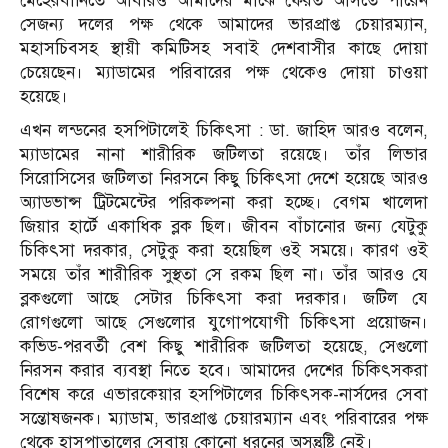
মেহেরবানিতে আবারও আমাদের মাঝে ফেরত আসতে পারেন
সেজন্য দলের পক্ষ থেকে আমাদের ভারপ্রাপ্ত চেয়ারম্যান,
মহাসচিবসহ স্থায়ী কমিটিসহ সবাই দেশবাসীর কাছে দোয়া
চেয়েছেন। ম্যাডামের পরিবারের পক্ষ থেকেও দোয়া চাওয়া
হয়েছে।
এখন লন্ডনের হসপিটালেই চিকিৎসা : ডা. জাহিদ আরও বলেন,
ম্যাডামের নানা শারীরিক জটিলতা রয়েছে। তাঁর লিভার
সিরোসিসের জটিলতা নিরসনে কিছু চিকিৎসা দেশে হয়েছে আরও
অ্যাডভান্স ট্রিটমেন্টের পরিকল্পনা করা হচ্ছে। বেগম খালেদা
জিয়ার হার্টে একাধিক ব্লক ছিল। জীবন বাঁচানোর জন্য যেটুকু
চিকিৎসা দরকার, সেটুকু করা হয়েছিল ওই সময়ে। কারণ ওই
সময়ে তাঁর শারীরিক সুস্থতা সে রকম ছিল না। তাঁর আরও যে
ব্লকগুলো আছে সেটার চিকিৎসা করা দরকার। জটিল যে
রোগগুলো আছে সেগুলোর যুগোপযোগী চিকিৎসা প্রয়োজন।
কভিড-পরবর্তী বেশ কিছু শারীরিক জটিলতা হয়েছে, সেগুলো
নিরসন করার ব্যবস্থা নিতে হবে। আমাদের দেশের চিকিৎসকরা
বিশেষ করে এভারকেয়ার হসপিটালের চিকিৎসক-নার্সদের সেবা
সন্তোষজনক। ম্যাডাম, ভারপ্রাপ্ত চেয়ারম্যান এবং পরিবারের পক্ষ
থেকে হাসপাতালের সেবায় কোনো ধরনের অসন্তুষ্টি নেই।