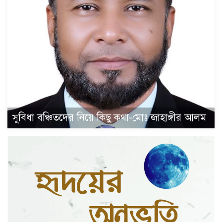
সুবিধা বঞ্চিতদের নিয়ে কিছু কথা-মোঃ জাহাঙ্গীর আলম