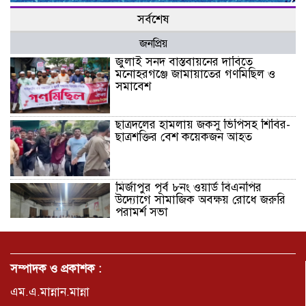
সর্বশেষ
জনপ্রিয়
জুলাই সনদ বাস্তবায়নের দাবিতে
মনোহরগঞ্জে জামায়াতের গণমিছিল ও
সমাবেশ
ছাত্রদলের হামলায় জকসু ভিপিসহ শিবির-
ছাত্রশক্তির বেশ কয়েকজন আহত
মির্জাপুর পূর্ব ৮নং ওয়ার্ড বিএনপির
উদ্যোগে সামাজিক অবক্ষয় রোধে জরুরি
পরামর্শ সভা
ভ্রমণ কাহিনী: পদ্মা পারে আনন্দ ভ্রমণ –
আব্দুস সাত্তার সুমন
সম্পাদক ও প্রকাশক :
এম.এ.মান্নান.মান্না