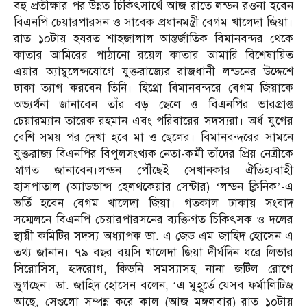
বহু প্রতীক্ষার পর উন্নত চিকিৎসার্থে আজ রাতে লন্ডন রওনা হবেন
বিএনপি চেয়ারপারসন ও সাবেক প্রধানমন্ত্রী বেগম খালেদা জিয়া।
রাত ১০টায় হযরত শাহজালাল আন্তর্জাতিক বিমানবন্দর থেকে
কাতার আমিরের পাঠানো রয়েল কাতার আমারি বিশেষায়িত
এয়ার অ্যাম্বুলেন্সযোগে যুক্তরাজ্যের রাজধানী লন্ডনের উদ্দেশে
ঢাকা ত্যাগ করবেন তিনি। হিথ্রো বিমানবন্দরে বেগম জিয়াকে
অভ্যর্থনা জানাবেন তাঁর বড় ছেলে ও বিএনপির ভারপ্রাপ্ত
চেয়ারম্যান তারেক রহমান এবং পরিবারের সদস্যরা। অর্ধ যুগের
বেশি সময় পর দেখা হবে মা ও ছেলের। বিমানবন্দরের সামনে
যুক্তরাজ্য বিএনপির বিপুলসংখ্যক নেতা-কর্মী তাঁদের প্রিয় নেত্রীকে
স্বাগত জানাবেন।লন্ডন পৌঁছেই সেখানকার ঐতিহ্যবাহী
হাসপাতাল (অ্যাডভান্স হেলথকেয়ার সেন্টার) ‘লন্ডন ক্লিনিক’-এ
ভর্তি হবেন বেগম খালেদা জিয়া। গতকাল ঢাকায় সংবাদ
সম্মেলনে বিএনপি চেয়ারপারসনের ব্যক্তিগত চিকিৎসক ও দলের
স্থায়ী কমিটির সদস্য অধ্যাপক ডা. এ জেড এম জাহিদ হোসেন এ
তথ্য জানান। ৭৯ বছর বয়সি খালেদা জিয়া দীর্ঘদিন ধরে লিভার
সিরোসিস, হৃদরোগ, কিডনি সমস্যাসহ নানা জটিল রোগে
ভুগছেন। ডা. জাহিদ হোসেন বলেন, ‘এ মুহূর্তে যেসব ফর্মালিটিজ
আছে, সেগুলো সম্পন্ন করে কাল (আজ মঙ্গলবার) রাত ১০টায়