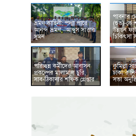
পাবনার ম
ভ্রমণ কাহিনী: পদ্মা পারে
(শুভ)-কে
আনন্দ ভ্রমণ –আব্দুস সাত্তার
উন্নয়ন ফ
সুমন
চিকিৎসা স
পরিচ্ছন্ন কর্মীদের আবাসন
কুমিল্লা 
প্রকল্পের মালামাল চুরি,
ঢাকা’র নি
সাব-ঠিকাদার শফিক গ্রেপ্তার
সভা অনুষ্