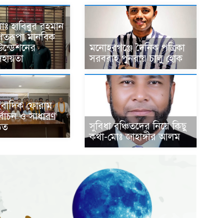
োঃ হাবিবুর রহমান
 শতরূপা মানবিক
াউন্ডেশনের
মনোহরগঞ্জে দৈনিক পত্রিকা
হায়তা
সরবরাহ পুনরায় চালু হোক
সাংবাদিক ফোরাম
র্বাচন ও সাধারণ
সুবিধা বঞ্চিতদের নিয়ে কিছু
ঠিত
কথা-মোঃ জাহাঙ্গীর আলম