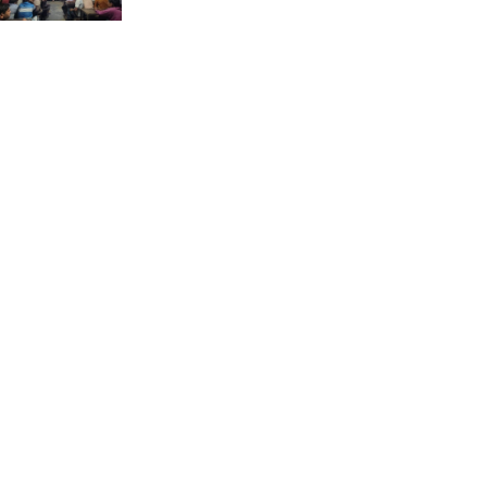
ভ্রমণ কাহিনী: পদ্মা পারে আনন্দ
ভ্রমণ –আব্দুস সাত্তার সুমন
সময় –মুক্তা পারভীন
কক্সবাজার ইনানী বিচে ‘কুমিল্লা
কবি পরিষদ’-এর আনন্দ ভ্রমণ ও
সম্মাননা স্মারক বিতরণ
পাবনার মোঃ হাবিবুর রহমান
(শুভ)-কে শতরূপা মানবিক উন্নয়ন
ফাউন্ডেশনের চিকিৎসা সহায়তা
ইলোরা আন্তর্জাতিক সাহিত্য
কাননের উদ্যোগে ‘বর্ষার কবিতা
পাঠ ও আলোচনা অনুষ্ঠান’ অনুষ্ঠিত
আলীনকিপুর স্কুল অ্যান্ড কলেজে