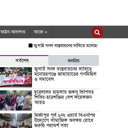
আইন-আদালত
আরো
জুলাই সনদ বাস্তবায়নের দাবিতে মনোহরগঞ্জে জামায়াতের গণমিছ
সর্বশেষ
জনপ্রিয়
জুলাই সনদ বাস্তবায়নের দাবিতে
মনোহরগঞ্জে জামায়াতের গণমিছিল
ও সমাবেশ
ছাত্রদলের হামলায় জকসু ভিপিসহ
শিবির-ছাত্রশক্তির বেশ কয়েকজন
আহত
মির্জাপুর পূর্ব ৮নং ওয়ার্ড বিএনপির
উদ্যোগে সামাজিক অবক্ষয় রোধে
জরুরি পরামর্শ সভা