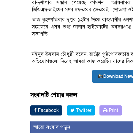
বন্দিশালার সন্ধান পেয়েছে কমিশন। ‘আয়নাঘর
ডিজিএফআইয়ের সদর দফতরের ভেতরেই। দোতলা ওই
আজ বৃহস্পতিবার দুপুর ১২টার দিকে রাজধানীর গুলশা
সম্মেলনে এসব তথ্য জানান হাইকোর্টের অবসরপ্রাপ্
সভাপতি।
মইনুল ইসলাম চৌধুরী বলেন, রাষ্ট্রের পৃষ্ঠপোষকতায় ব
অভিযোগগুলো নিয়েই আমরা কাজ করেছি। যাদের বির
Download New
সংবাদটি শেয়ার করুন
Facebook
Twitter
Print
আরো সংবাদ পড়ুন