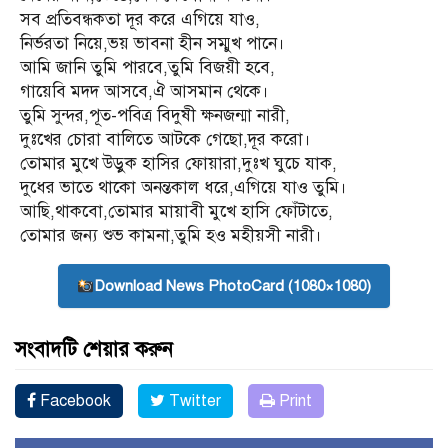
সব প্রতিবন্ধকতা দূর করে এগিয়ে যাও,
নির্ভরতা নিয়ে,ভয় ভাবনা হীন সম্মুখ পানে।
আমি জানি তুমি পারবে,তুমি বিজয়ী হবে,
গায়েবি মদদ আসবে,ঐ আসমান থেকে।
তুমি সুন্দর,পূত-পবিত্র বিদুষী ক্ষনজন্মা নারী,
দুঃখের চোরা বালিতে আটকে গেছো,দূর করো।
তোমার মুখে উড়ুক হাসির ফোয়ারা,দুঃখ ঘুচে যাক,
দুধের ভাতে থাকো অনন্তকাল ধরে,এগিয়ে যাও তুমি।
আছি,থাকবো,তোমার মায়াবী মুখে হাসি ফোঁটাতে,
তোমার জন্য শুভ কামনা,তুমি হও মহীয়সী নারী।
Download News PhotoCard (1080×1080)
সংবাদটি শেয়ার করুন
Facebook
Twitter
Print