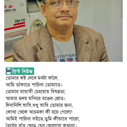
তোমার কষ্ট দেখে মনটা কাঁদে,
আমি তাঁকাতে পারিনা তোমাতে।
তোমার মায়াবী চেহারায় বিষন্নতা,
আমার হৃদয় মন্দিরে রক্তের শ্রোত।
দিবানিশি ভাবি,শুধু ভাবি তোমার জন্য,
কোথা থেকে আচমকা কী হয়ে গেলাে!
আমিই পারিনা সইতে,তুমি কীভাবে পারো,
ধৈর্যের বাঁধ,ভেঙে,যেন ফেলোনা কখনো।