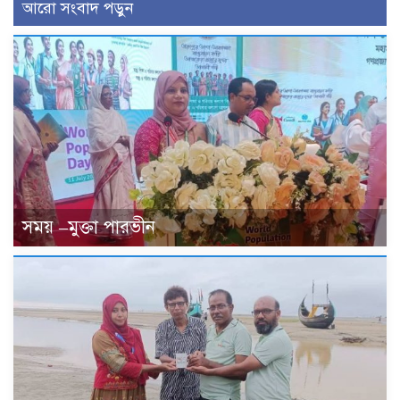
আরো সংবাদ পড়ুন
সময় –মুক্তা পারভীন