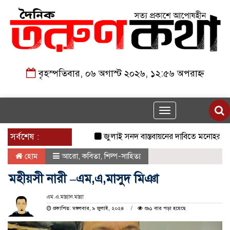
বৃহস্পতিবার, ০৬ অগাস্ট ২০২৬, ১২:৫৬ অপরাহ্ন
Toggle
navigation
সর্বশেষ :
জুলাই সনদ বাস্তবায়নের দাবিতে মনোহরগঞ্জে জ
হোম
আরো
,
কবিতা
,
শিল্প-সাহিত্য
মহীয়সী নারী –এম,এ,মাসুদ মিঞা
এম.এ.মান্নান.মান্না
প্রকাশিত: মঙ্গলবার, ৯ জুলাই, ২০২৪
৩৯১ বার পড়া হয়েছে