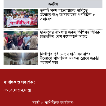
জনপ্রিয়
জুলাই সনদ বাস্তবায়নের দাবিতে
মনোহরগঞ্জে জামায়াতের গণমিছিল ও
সমাবেশ
ছাত্রদলের হামলায় জকসু ভিপিসহ শিবির-
ছাত্রশক্তির বেশ কয়েকজন আহত
মির্জাপুর পূর্ব ৮নং ওয়ার্ড বিএনপির
উদ্যোগে সামাজিক অবক্ষয় রোধে জরুরি
পরামর্শ সভা
ভ্রমণ কাহিনী: পদ্মা পারে আনন্দ ভ্রমণ –
আব্দুস সাত্তার সুমন
সম্পাদক ও প্রকাশক :
এম.এ.মান্নান.মান্না
সময় –মুক্তা পারভীন
বার্তা ও বাণিজ্যিক কার্যালয়: