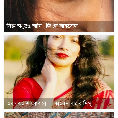
সিক্ত অনুতপ্ত আমি– জি জে আফরোজ
অন্যরকম ভালোবাসা — কামরুন নাহার শিপু