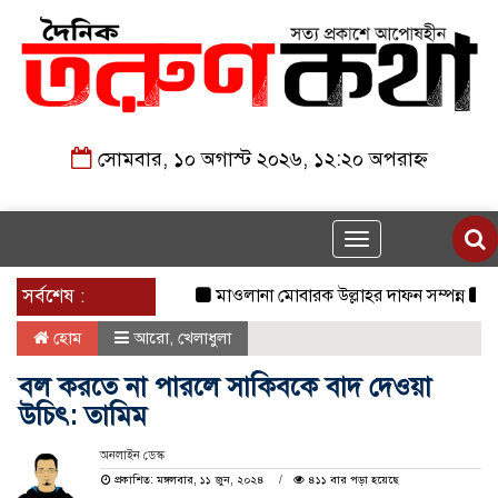
সোমবার, ১০ অগাস্ট ২০২৬, ১২:২০ অপরাহ্ন
Toggle
navigation
সর্বশেষ :
মাওলানা মোবারক উল্লাহর দাফন সম্পন্ন
২৩তম রা
হোম
আরো
,
খেলাধুলা
বল করতে না পারলে সাকিবকে বাদ দেওয়া
উচিৎ: তামিম
অনলাইন ডেস্ক
প্রকাশিত: মঙ্গলবার, ১১ জুন, ২০২৪
৪১১ বার পড়া হয়েছে