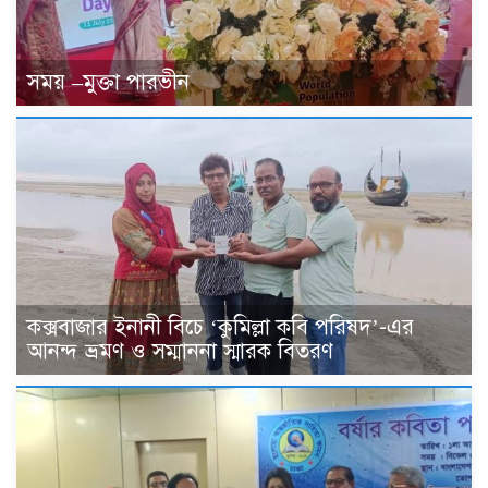
সময় –মুক্তা পারভীন
কক্সবাজার ইনানী বিচে ‘কুমিল্লা কবি পরিষদ’-এর
আনন্দ ভ্রমণ ও সম্মাননা স্মারক বিতরণ