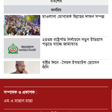
সর্বশেষ
জনপ্রিয়
মাওলানা মোবারক উল্লাহর দাফন সম্পন্ন
২৩তম রাষ্ট্রপতি নির্বাচনে নতুন ইতিহাস
গড়তে যাচ্ছে জামায়াত
বৃষ্টির দিনে –সৈয়দ ইসমাইল হোসেন
জনি
জুলাই সনদ বাস্তবায়নের দাবিতে
মনোহরগঞ্জে জামায়াতের গণমিছিল ও
সম্পাদক ও প্রকাশক :
সমাবেশ
এম.এ.মান্নান.মান্না
ছাত্রদলের হামলায় জকসু ভিপিসহ শিবির-