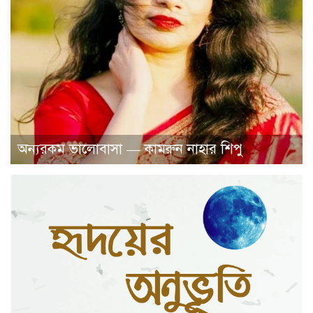
অন্যরকম ভালোবাসা — কামরুন নাহার শিপু