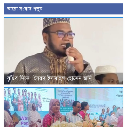
আরো সংবাদ পড়ুন
বৃষ্টির দিনে –সৈয়দ ইসমাইল হোসেন জনি