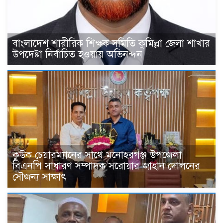
বাংলাদেশ শারীরিক শিক্ষক সমিতি কুমিল্লা জেলা শাখার
উপদেষ্টা নির্বাচিত হওয়ায় অভিনন্দন
কুউক চেয়ারম্যানের সাথে মনোহরগঞ্জ উপজেলা
বিএনপি সাধারণ সম্পাদক সরোয়ার জাহান দোলনের
সৌজন্য সাক্ষাৎ