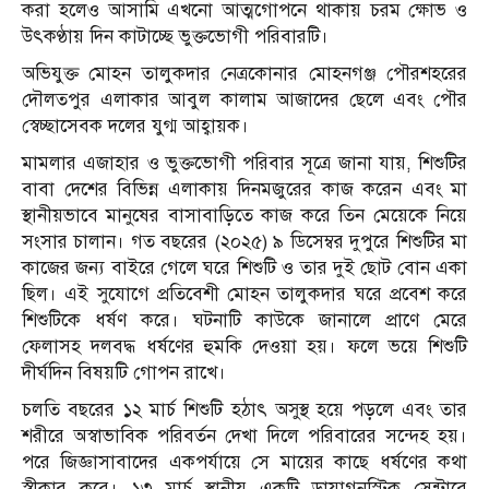
করা হলেও আসামি এখনো আত্মগোপনে থাকায় চরম ক্ষোভ ও
উৎকণ্ঠায় দিন কাটাচ্ছে ভুক্তভোগী পরিবারটি।
অভিযুক্ত মোহন তালুকদার নেত্রকোনার মোহনগঞ্জ পৌরশহরের
দৌলতপুর এলাকার আবুল কালাম আজাদের ছেলে এবং পৌর
স্বেচ্ছাসেবক দলের যুগ্ম আহ্বায়ক।
মামলার এজাহার ও ভুক্তভোগী পরিবার সূত্রে জানা যায়, শিশুটির
বাবা দেশের বিভিন্ন এলাকায় দিনমজুরের কাজ করেন এবং মা
স্থানীয়ভাবে মানুষের বাসাবাড়িতে কাজ করে তিন মেয়েকে নিয়ে
সংসার চালান।
গত বছরের (২০২৫) ৯ ডিসেম্বর দুপুরে শিশুটির মা
কাজের জন্য বাইরে গেলে ঘরে শিশুটি ও তার দুই ছোট বোন একা
ছিল।
এই সুযোগে প্রতিবেশী মোহন তালুকদার ঘরে প্রবেশ করে
শিশুটিকে ধর্ষণ করে। ঘটনাটি কাউকে জানালে প্রাণে মেরে
ফেলাসহ দলবদ্ধ ধর্ষণের হুমকি দেওয়া হয়। ফলে ভয়ে শিশুটি
দীর্ঘদিন বিষয়টি গোপন রাখে।
চলতি বছরের ১২ মার্চ শিশুটি হঠাৎ অসুস্থ হয়ে পড়লে এবং তার
শরীরে অস্বাভাবিক পরিবর্তন দেখা দিলে পরিবারের সন্দেহ হয়।
পরে জিজ্ঞাসাবাদের একপর্যায়ে সে মায়ের কাছে ধর্ষণের কথা
স্বীকার করে। ১৩ মার্চ স্থানীয় একটি ডায়াগনস্টিক সেন্টারে