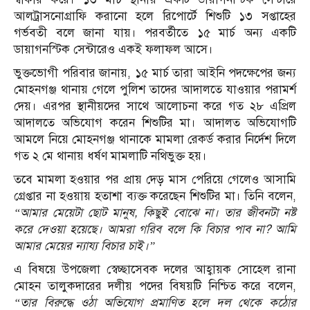
আলট্রাসনোগ্রাফি করানো হলে রিপোর্টে শিশুটি ১৩ সপ্তাহের
গর্ভবতী বলে জানা যায়। পরবর্তীতে ১৫ মার্চ অন্য একটি
ডায়াগনস্টিক সেন্টারেও একই ফলাফল আসে।
ভুক্তভোগী পরিবার জানায়, ১৫ মার্চ তারা আইনি পদক্ষেপের জন্য
মোহনগঞ্জ থানায় গেলে পুলিশ তাদের আদালতে যাওয়ার পরামর্শ
দেয়। এরপর স্থানীয়দের সাথে আলোচনা করে গত ২৮ এপ্রিল
আদালতে অভিযোগ করেন শিশুটির মা। আদালত অভিযোগটি
আমলে নিয়ে মোহনগঞ্জ থানাকে মামলা রেকর্ড করার নির্দেশ দিলে
গত ২ মে থানায় ধর্ষণ মামলাটি নথিভুক্ত হয়।
তবে মামলা হওয়ার পর প্রায় দেড় মাস পেরিয়ে গেলেও আসামি
গ্রেপ্তার না হওয়ায় হতাশা ব্যক্ত করেছেন শিশুটির মা।
তিনি বলেন,
“আমার মেয়েটা ছোট মানুষ, কিছুই বোঝে না। তার জীবনটা নষ্ট
করে দেওয়া হয়েছে। আমরা গরিব বলে কি বিচার পাব না? আমি
আমার মেয়ের ন্যায্য বিচার চাই।”
এ বিষয়ে উপজেলা স্বেচ্ছাসেবক দলের আহ্বায়ক সোহেল রানা
মোহন তালুকদারের দলীয় পদের বিষয়টি নিশ্চিত করে বলেন,
“তার বিরুদ্ধে ওঠা অভিযোগ প্রমাণিত হলে দল থেকে কঠোর