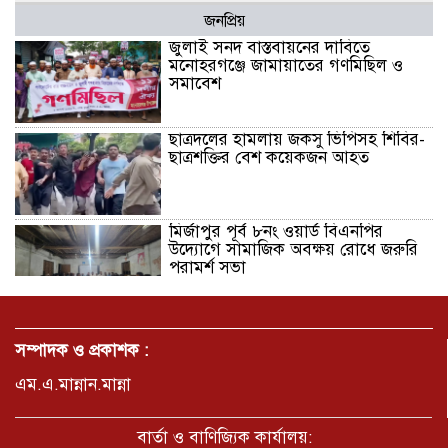
জনপ্রিয়
জুলাই সনদ বাস্তবায়নের দাবিতে
মনোহরগঞ্জে জামায়াতের গণমিছিল ও
সমাবেশ
ছাত্রদলের হামলায় জকসু ভিপিসহ শিবির-
ছাত্রশক্তির বেশ কয়েকজন আহত
মির্জাপুর পূর্ব ৮নং ওয়ার্ড বিএনপির
উদ্যোগে সামাজিক অবক্ষয় রোধে জরুরি
পরামর্শ সভা
ভ্রমণ কাহিনী: পদ্মা পারে আনন্দ ভ্রমণ –
আব্দুস সাত্তার সুমন
সম্পাদক ও প্রকাশক :
এম.এ.মান্নান.মান্না
সময় –মুক্তা পারভীন
বার্তা ও বাণিজ্যিক কার্যালয়: