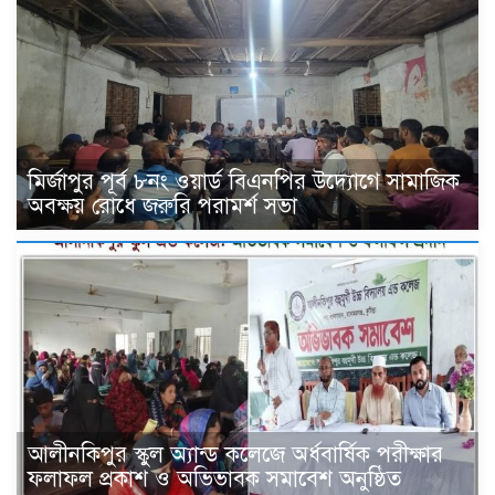
মির্জাপুর পূর্ব ৮নং ওয়ার্ড বিএনপির উদ্যোগে সামাজিক
অবক্ষয় রোধে জরুরি পরামর্শ সভা
আলীনকিপুর স্কুল অ্যান্ড কলেজে অর্ধবার্ষিক পরীক্ষার
ফলাফল প্রকাশ ও অভিভাবক সমাবেশ অনুষ্ঠিত