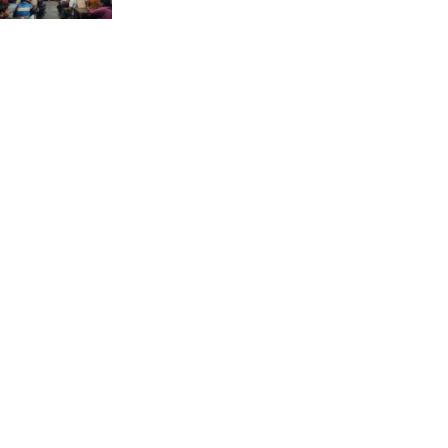
ভ্রমণ কাহিনী: পদ্মা পারে আনন্দ
ভ্রমণ –আব্দুস সাত্তার সুমন
সময় –মুক্তা পারভীন
কক্সবাজার ইনানী বিচে ‘কুমিল্লা
কবি পরিষদ’-এর আনন্দ ভ্রমণ ও
সম্মাননা স্মারক বিতরণ
পাবনার মোঃ হাবিবুর রহমান
(শুভ)-কে শতরূপা মানবিক উন্নয়ন
ফাউন্ডেশনের চিকিৎসা সহায়তা
ইলোরা আন্তর্জাতিক সাহিত্য
কাননের উদ্যোগে ‘বর্ষার কবিতা
পাঠ ও আলোচনা অনুষ্ঠান’ অনুষ্ঠিত
আলীনকিপুর স্কুল অ্যান্ড কলেজে