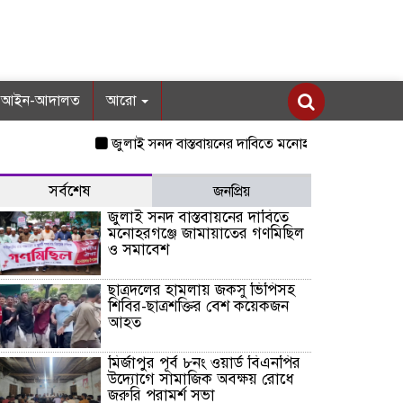
আইন-আদালত
আরো
জুলাই সনদ বাস্তবায়নের দাবিতে মনোহরগঞ্জে জামায়াতের গণমি
সর্বশেষ
জনপ্রিয়
জুলাই সনদ বাস্তবায়নের দাবিতে
মনোহরগঞ্জে জামায়াতের গণমিছিল
ও সমাবেশ
ছাত্রদলের হামলায় জকসু ভিপিসহ
শিবির-ছাত্রশক্তির বেশ কয়েকজন
আহত
মির্জাপুর পূর্ব ৮নং ওয়ার্ড বিএনপির
উদ্যোগে সামাজিক অবক্ষয় রোধে
জরুরি পরামর্শ সভা