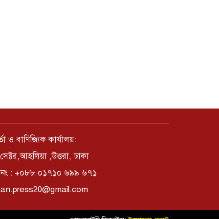
্তা ও বাণিজ্যিক কার্যালয়:
সেক্টর,আহলিয়া ,উত্তরা, ঢাকা
নং : +০৮৮ ০১৭১০ ৬৯৯ ৬৭১
an.press20@gmail.com