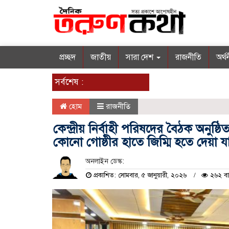
প্রচ্ছদ
জাতীয়
সারা দেশ
রাজনীতি
অর্থ
সর্বশেষ :
হোম
রাজনীতি
কেন্দ্রীয় নির্বাহী পরিষদের বৈঠক অনুষ্ঠ
কোনো গোষ্ঠীর হাতে জিম্মি হতে দেয়া য
অনলাইন ডেস্ক:
প্রকাশিত: সোমবার, ৫ জানুয়ারী, ২০২৬
২৬২ বা