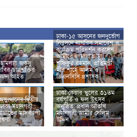
ঢাকা-১৫ আসনের জনদুর্ভোগ
নিরসনে নাগরিক সমাবেশ ও
কার্যক্রম পরিদর্শন করলেন
আমীরে জামায়াত ডা.
র হামলায় জকসু
শফিকুর রহমান, প্রতিমন্ত্রী
বির-ছাত্রশক্তির
মীর শাহে আলম ও
েকজন আহত
ডিএনসিসি প্রশাসক
ঢাকা কেয়ার স্কুলের ৩১তম
্যুত্থানের দ্বিতীয়
বর্ষপূর্তি ও ফল উৎসব
ে ঢাকা মহানগরী
অনুষ্ঠিত: প্রধান অতিথি
মায়াতের মাসব্যাপী
মহানগরী আমীর সেলিম
ঘোষণা
উদ্দিন