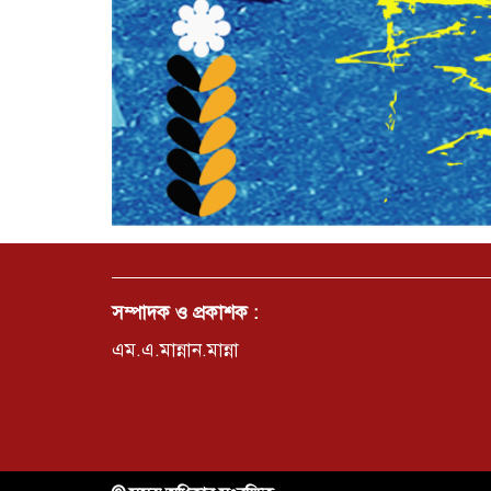
সম্পাদক ও প্রকাশক :
এম.এ.মান্নান.মান্না