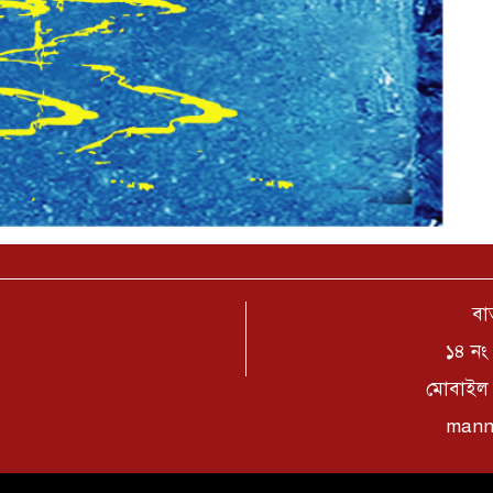
বার
১৪ নং 
মোবাইল 
mann