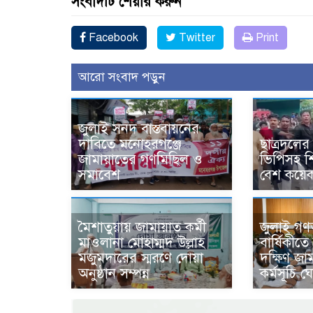
সংবাদটি শেয়ার করুন
Facebook
Twitter
Print
আরো সংবাদ পড়ুন
জুলাই সনদ বাস্তবায়নের
দাবিতে মনোহরগঞ্জে
ছাত্রদলে
জামায়াতের গণমিছিল ও
ভিপিসহ শি
সমাবেশ
বেশ কয়
জুলাই গণঅভ
মৈশাতুয়ায় জামায়াত কর্মী
বার্ষিকীত
মাওলানা মোহাম্মদ উল্লাহ
দক্ষিণ জা
মজুমদারের স্মরণে দোয়া
কর্মসূচি 
অনুষ্ঠান সম্পন্ন