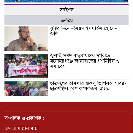
সর্বশেষ
জনপ্রিয়
বৃষ্টির দিনে –সৈয়দ ইসমাইল হোসেন
জনি
জুলাই সনদ বাস্তবায়নের দাবিতে
মনোহরগঞ্জে জামায়াতের গণমিছিল ও
সমাবেশ
ছাত্রদলের হামলায় জকসু ভিপিসহ শিবির-
ছাত্রশক্তির বেশ কয়েকজন আহত
মির্জাপুর পূর্ব ৮নং ওয়ার্ড বিএনপির
উদ্যোগে সামাজিক অবক্ষয় রোধে জরুরি
সম্পাদক ও প্রকাশক :
পরামর্শ সভা
এম.এ.মান্নান.মান্না