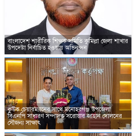
বাংলাদেশ শারীরিক শিক্ষক সমিতি কুমিল্লা জেলা শাখার
উপদেষ্টা নির্বাচিত হওয়ায় অভিনন্দন
কুউক চেয়ারম্যানের সাথে মনোহরগঞ্জ উপজেলা
বিএনপি সাধারণ সম্পাদক সরোয়ার জাহান দোলনের
সৌজন্য সাক্ষাৎ