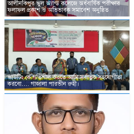
আলীনকিপুর স্কুল অ্যান্ড কলেজে অর্ধবার্ষিক পরীক্ষার
ফলাফল প্রকাশ ও অভিভাবক সমাবেশ অনুষ্ঠিত
স্কাউটিং কে গতিশীল করতে আমি সর্বাত্নক সহযোগীতা
করবো…. গাজালা পারভীন রুহী।