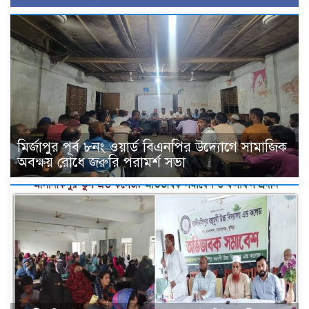
মির্জাপুর পূর্ব ৮নং ওয়ার্ড বিএনপির উদ্যোগে সামাজিক
অবক্ষয় রোধে জরুরি পরামর্শ সভা