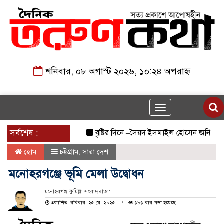
শনিবার, ০৮ অগাস্ট ২০২৬, ১০:২৪ অপরাহ্ন
Toggle
navigation
সর্বশেষ :
বৃষ্টির দিনে –সৈয়দ ইসমাইল হোসেন জনি
জুলাই 
হোম
চট্টগ্রাম
,
সারা দেশ
মনোহরগঞ্জে ভূমি মেলা উদ্বোধন
মনোহরগঞ্জ কুমিল্লা সংবাদদাতা:
প্রকাশিত: রবিবার, ২৫ মে, ২০২৫
১৮১ বার পড়া হয়েছে