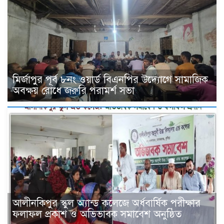
মির্জাপুর পূর্ব ৮নং ওয়ার্ড বিএনপির উদ্যোগে সামাজিক
অবক্ষয় রোধে জরুরি পরামর্শ সভা
আলীনকিপুর স্কুল অ্যান্ড কলেজে অর্ধবার্ষিক পরীক্ষার
ফলাফল প্রকাশ ও অভিভাবক সমাবেশ অনুষ্ঠিত