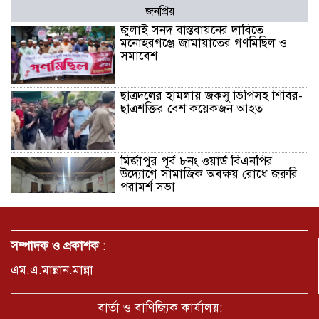
জনপ্রিয়
জুলাই সনদ বাস্তবায়নের দাবিতে
মনোহরগঞ্জে জামায়াতের গণমিছিল ও
সমাবেশ
ছাত্রদলের হামলায় জকসু ভিপিসহ শিবির-
ছাত্রশক্তির বেশ কয়েকজন আহত
মির্জাপুর পূর্ব ৮নং ওয়ার্ড বিএনপির
উদ্যোগে সামাজিক অবক্ষয় রোধে জরুরি
পরামর্শ সভা
ভ্রমণ কাহিনী: পদ্মা পারে আনন্দ ভ্রমণ –
আব্দুস সাত্তার সুমন
সম্পাদক ও প্রকাশক :
এম.এ.মান্নান.মান্না
সময় –মুক্তা পারভীন
বার্তা ও বাণিজ্যিক কার্যালয়: