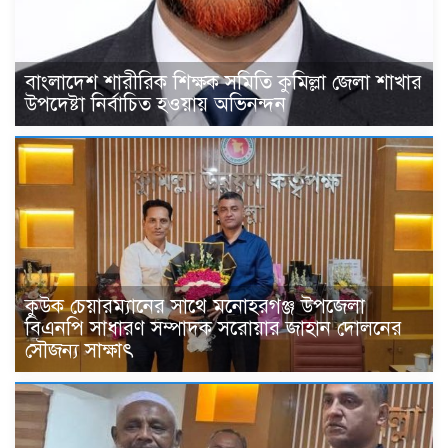
বাংলাদেশ শারীরিক শিক্ষক সমিতি কুমিল্লা জেলা শাখার
উপদেষ্টা নির্বাচিত হওয়ায় অভিনন্দন
কুউক চেয়ারম্যানের সাথে মনোহরগঞ্জ উপজেলা
বিএনপি সাধারণ সম্পাদক সরোয়ার জাহান দোলনের
সৌজন্য সাক্ষাৎ