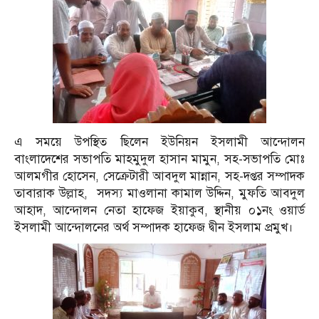
এ সময়ে উপস্থিত ছিলেন ইউনিয়ন ইসলামী আন্দোলন
বাংলাদেশের সভাপতি মাহমুদুল হাসান মামুন, সহ-সভাপতি মোঃ
আলমগীর হোসেন, সেক্রেটারী আবদুল মান্নান, সহ-দপ্তর সম্পাদক
তাবারাক উল্লাহ, সদস্য মাওলানা কামাল উদ্দিন, মুফতি আবদুল
আহাদ, আন্দোলন নেতা হাফেজ ইয়াকুব, স্থানীয় ০১নং ওয়ার্ড
ইসলামী আন্দোলনের অর্থ সম্পাদক হাফেজ দ্বীন ইসলাম প্রমুখ।