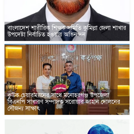
বাংলাদেশ শারীরিক শিক্ষক সমিতি কুমিল্লা জেলা শাখার
উপদেষ্টা নির্বাচিত হওয়ায় অভিনন্দন
কুউক চেয়ারম্যানের সাথে মনোহরগঞ্জ উপজেলা
বিএনপি সাধারণ সম্পাদক সরোয়ার জাহান দোলনের
সৌজন্য সাক্ষাৎ