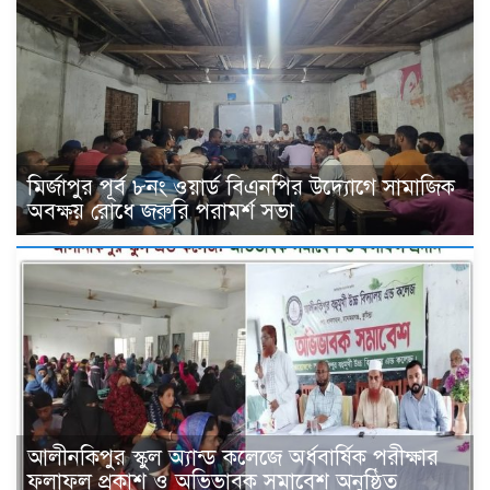
মির্জাপুর পূর্ব ৮নং ওয়ার্ড বিএনপির উদ্যোগে সামাজিক
অবক্ষয় রোধে জরুরি পরামর্শ সভা
আলীনকিপুর স্কুল অ্যান্ড কলেজে অর্ধবার্ষিক পরীক্ষার
ফলাফল প্রকাশ ও অভিভাবক সমাবেশ অনুষ্ঠিত