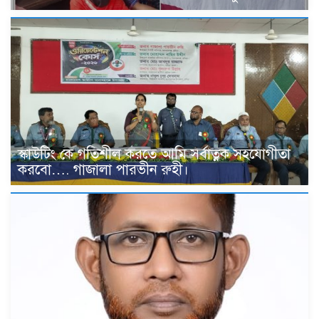
স্কাউটিং কে গতিশীল করতে আমি সর্বাত্নক সহযোগীতা
করবো…. গাজালা পারভীন রুহী।