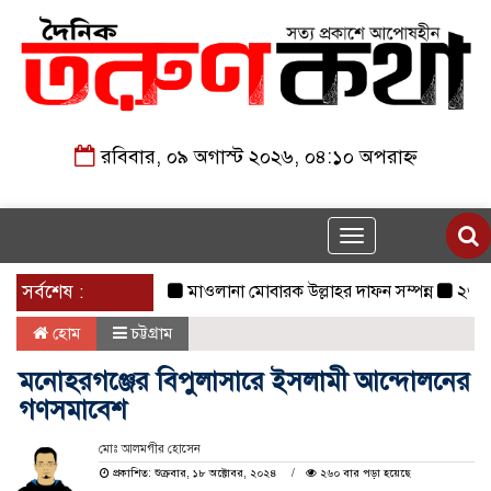
রবিবার, ০৯ অগাস্ট ২০২৬, ০৪:১০ অপরাহ্ন
Toggle
navigation
সর্বশেষ :
মাওলানা মোবারক উল্লাহর দাফন সম্পন্ন
২৩তম রাষ্ট্
হোম
চট্টগ্রাম
মনোহরগঞ্জের বিপুলাসারে ইসলামী আন্দোলনের
গণসমাবেশ
মোঃ আলমগীর হোসেন
প্রকাশিত: শুক্রবার, ১৮ অক্টোবর, ২০২৪
২৬০ বার পড়া হয়েছে