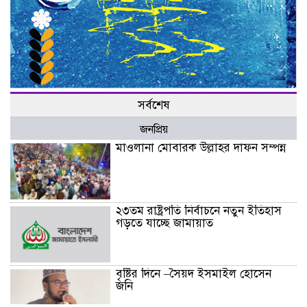
সর্বশেষ
জনপ্রিয়
মাওলানা মোবারক উল্লাহর দাফন সম্পন্ন
২৩তম রাষ্ট্রপতি নির্বাচনে নতুন ইতিহাস
গড়তে যাচ্ছে জামায়াত
বৃষ্টির দিনে –সৈয়দ ইসমাইল হোসেন
জনি