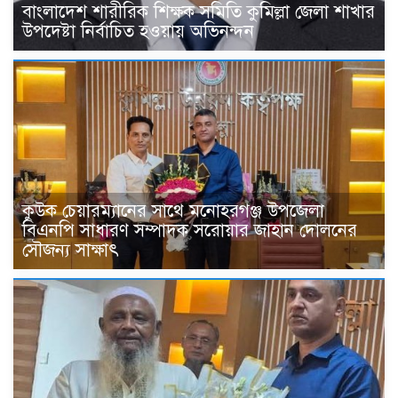
বাংলাদেশ শারীরিক শিক্ষক সমিতি কুমিল্লা জেলা শাখার
উপদেষ্টা নির্বাচিত হওয়ায় অভিনন্দন
কুউক চেয়ারম্যানের সাথে মনোহরগঞ্জ উপজেলা
বিএনপি সাধারণ সম্পাদক সরোয়ার জাহান দোলনের
সৌজন্য সাক্ষাৎ