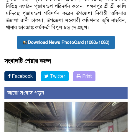
বিভিন্ন সংগঠন পূজামন্ডপ পরিদর্শন করেন। লক্ষণপুর শ্রী শ্রী কালি
মন্দিরস্থ পূজামন্ডপ পরিদর্শন করেন উপজেলা নির্বাহী অফিসার
উজালা রানী চাকমা, উপজেলা সহকারী কমিশনার ভূমি নাছরিন,
থানার ভারপ্রাপ্ত কর্মকর্তা বিপুল চন্দ্র দে প্রমুখ।
Download News PhotoCard (1080×1080)
সংবাদটি শেয়ার করুন
Facebook
Twitter
Print
আরো সংবাদ পড়ুন