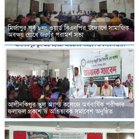
মির্জাপুর পূর্ব ৮নং ওয়ার্ড বিএনপির উদ্যোগে সামাজিক
অবক্ষয় রোধে জরুরি পরামর্শ সভা
আলীনকিপুর স্কুল অ্যান্ড কলেজে অর্ধবার্ষিক পরীক্ষার
ফলাফল প্রকাশ ও অভিভাবক সমাবেশ অনুষ্ঠিত