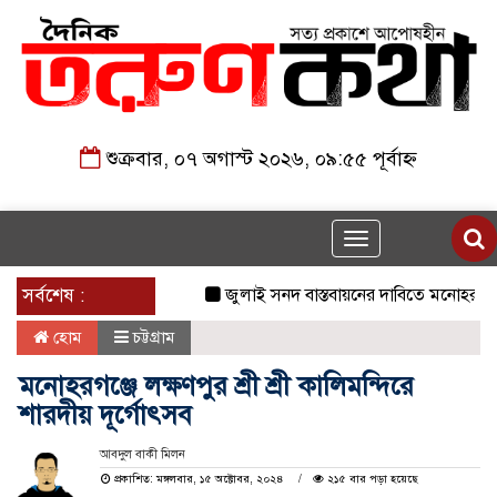
শুক্রবার, ০৭ অগাস্ট ২০২৬, ০৯:৫৫ পূর্বাহ্ন
Toggle
navigation
সর্বশেষ :
জুলাই সনদ বাস্তবায়নের দাবিতে মনোহরগঞ্জে জ
হোম
চট্টগ্রাম
মনোহরগঞ্জে লক্ষণপুর শ্রী শ্রী কালিমন্দিরে
শারদীয় দূর্গোৎসব
আবদুল বাকী মিলন
প্রকাশিত: মঙ্গলবার, ১৫ অক্টোবর, ২০২৪
২১৫ বার পড়া হয়েছে