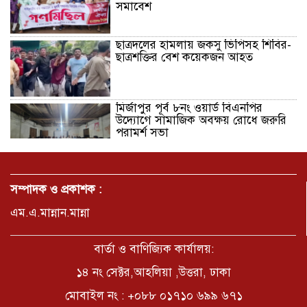
সমাবেশ
ছাত্রদলের হামলায় জকসু ভিপিসহ শিবির-
ছাত্রশক্তির বেশ কয়েকজন আহত
মির্জাপুর পূর্ব ৮নং ওয়ার্ড বিএনপির
উদ্যোগে সামাজিক অবক্ষয় রোধে জরুরি
পরামর্শ সভা
ভ্রমণ কাহিনী: পদ্মা পারে আনন্দ ভ্রমণ –
আব্দুস সাত্তার সুমন
সম্পাদক ও প্রকাশক :
এম.এ.মান্নান.মান্না
সময় –মুক্তা পারভীন
বার্তা ও বাণিজ্যিক কার্যালয়:
১৪ নং সেক্টর,আহলিয়া ,উত্তরা, ঢাকা
মোবাইল নং : +০৮৮ ০১৭১০ ৬৯৯ ৬৭১
কক্সবাজার ইনানী বিচে ‘কুমিল্লা কবি