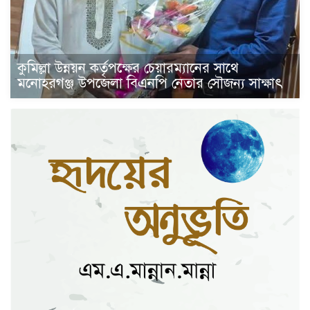
কুমিল্লা উন্নয়ন কর্তৃপক্ষের চেয়ারম্যানের সাথে
মনোহরগঞ্জ উপজেলা বিএনপি নেতার সৌজন্য সাক্ষাৎ