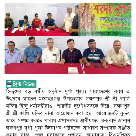
হিন্দুদের বড় ধর্মীয় অনুষ্ঠান দূর্গা পূজা। সারাদেশের ন্যায় এ
উৎসবে মাতেন মনোহরগঞ্জ উপজেলার লক্ষণপুর শ্রী শ্রী কালি
মন্দির হিন্দু ধর্মালম্বীরাও। শারদীয় দূর্গোৎসবকে ঘিরে লক্ষণপুর
শ্রী শ্রী কালি মন্দির নানা আয়োজন করা হয়। আয়োজনটি সুন্দর
ভাবে সম্পন্ন করতে পারায় প্রশাসনসহ স্থানীয়দের ধন্যবাদ জানান
লক্ষণপুর দূর্গা পূজা উদযাপন পরিষদের সাধারণ সম্পাদক সঞ্জীত
কুমার সাহা। পূজা চলাকালে প্রশাসন, জামায়াত, বিএনপিসহ