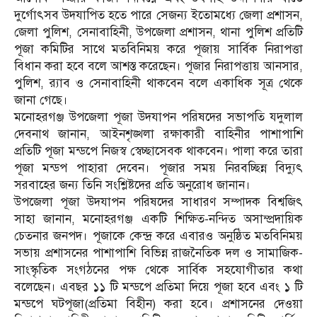
দুর্গোৎসব উদযাপিত হতে পারে সেজন্য ইতোমধ্যে জেলা প্রশাসন,
জেলা পুলিশ, সেনাবাহিনী, উপজেলা প্রশাসন, থানা পুলিশ প্রতিটি
পূজা কমিটির সাথে মতবিনিময় করে পূজায় সার্বিক নিরাপত্তা
বিধান করা হবে বলে আশস্ত করেছেন। পূজার নিরাপত্তায় আনসার,
পুলিশ, র‍্যাব ও সেনাবাহিনী থাকবেন বলে একাধিক সূত্র থেকে
জানা গেছে।
মনোহরগঞ্জ উপজেলা পূজা উদযাপন পরিষদের সভাপতি যদুলাল
দেবনাথ জানান, আইনশৃঙ্খলা রক্ষাকারী বাহিনীর পাশাপাশি
প্রতিটি পূজা মন্ডপে নিজস্ব স্বেচ্ছাসেবক থাকবেন। পালা করে তারা
পূজা মন্ডপ পাহারা দেবেন। পূজার সময় নিরবচ্ছিন্ন বিদ্যুৎ
সরবাহের জন্য তিনি সংশ্লিষ্টদের প্রতি অনুরোধ জানান।
উপজেলা পূজা উদযাপন পরিষদের সাধারণ সম্পাদক বিশ্বজিৎ
সাহা জানান, মনোহরগঞ্জ একটি শিক্ষিত-নন্দিত অসাম্প্রদায়িক
চেতনার জনপদ। পূজাকে কেন্দ্র করে এবারও অনুষ্ঠিত মতবিনিময়
সভায় প্রশাসনের পাশাপাশি বিভিন্ন রাজনৈতিক দল ও সামাজিক-
সাংস্কৃতিক সংগঠনের পক্ষ থেকে সার্বিক সহযোগীতার কথা
বলেছেন। এবছর ১১ টি মন্ডপে প্রতিমা দিয়ে পূজা হবে এবং ১ টি
মন্ডপে ঘটপূজা(প্রতিমা বিহীন) করা হবে। প্রশাসনের দেওয়া