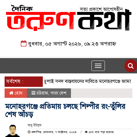
বুধবার, ০৫ অগাস্ট ২০২৬, ০৯:২৩ অপরাহ্ন
Toggle
navigation
সর্বশেষ :
জুলাই সনদ বাস্তবায়নের দাবিতে মনোহরগঞ্জে জামায়াতের 
হোম
চট্টগ্রাম
,
সারা দেশ
মনোহরগঞ্জে প্রতিমায় চলছে শিল্পীর রং-তুঁলির
শেষ আঁচড়
আবু ইউসুফ:
প্রকাশিত: সোমবার, ৭ অক্টোবর, ২০২৪
১৫৫ বার পড়া হয়েছে