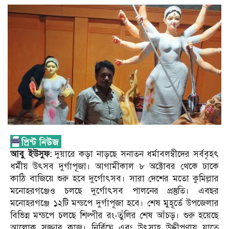
আবু ইউসুফ:
দুয়ারে কড়া নাড়ছে সনাতন ধর্মাবলম্বীদের সর্ববৃহৎ
ধর্মীয় উৎসব দুর্গাপূজা। আগামীকাল ৮ অক্টোবর থেকে ঢাকে
কাঠি বাজিয়ে শুরু হবে দুর্গোৎসব। সারা দেশের মতো কুমিল্লার
মনোহরগঞ্জেও চলছে দুর্গোৎসব পালনের প্রস্তুতি। এবছর
মনোহরগঞ্জে ১২টি মন্ডপে দুর্গাপূজা হবে। শেষ মুহূর্তে উপজেলার
বিভিন্ন মন্ডপে চলছে শিল্পীর রং-তুঁলির শেষ আঁচড়। শুরু হয়েছে
আলোক সজ্জার কাজ। নির্বিঘ্নে এবং উৎসাহ উদ্দীপণায় যাতে