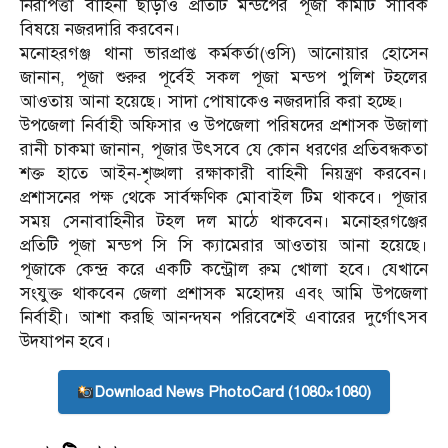
নিরাপত্তা বাহিনী ছাড়াও প্রতিটি মন্ডপের পূজা কমিটি সার্বিক
বিষয়ে নজরদারি করবেন।
মনোহরগঞ্জ থানা ভারপ্রাপ্ত কর্মকর্তা(ওসি) আনোয়ার হোসেন
জানান, পূজা শুরুর পূর্বেই সকল পূজা মন্ডপ পুলিশ টহলের
আওতায় আনা হয়েছে। সাদা পোষাকেও নজরদারি করা হচ্ছে।
উপজেলা নির্বাহী অফিসার ও উপজেলা পরিষদের প্রশাসক উজালা
রানী চাকমা জানান, পূজার উৎসবে যে কোন ধরণের প্রতিবন্ধকতা
শক্ত হাতে আইন-শৃঙ্খলা রক্ষাকারী বাহিনী নিয়ন্ত্রণ করবেন।
প্রশাসনের পক্ষ থেকে সার্বক্ষণিক মোবাইল টিম থাকবে। পূজার
সময় সেনাবাহিনীর টহল দল মাঠে থাকবেন। মনোহরগঞ্জের
প্রতিটি পূজা মন্ডপ সি সি ক্যামেরার আওতায় আনা হয়েছে।
পূজাকে কেন্দ্র করে একটি কন্ট্রোল রুম খোলা হবে। যেখানে
সংযুক্ত থাকবেন জেলা প্রশাসক মহোদয় এবং আমি উপজেলা
নির্বাহী। আশা করছি আনন্দঘন পরিবেশেই এবারের দুর্গোৎসব
উদযাপন হবে।
Download News PhotoCard (1080×1080)