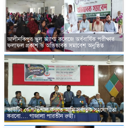
আলীনকিপুর স্কুল অ্যান্ড কলেজে অর্ধবার্ষিক পরীক্ষার
ফলাফল প্রকাশ ও অভিভাবক সমাবেশ অনুষ্ঠিত
স্কাউটিং কে গতিশীল করতে আমি সর্বাত্নক সহযোগীতা
করবো…. গাজালা পারভীন রুহী।