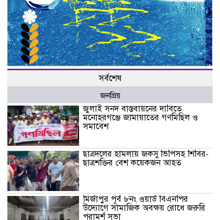
সর্বশেষ
জনপ্রিয়
জুলাই সনদ বাস্তবায়নের দাবিতে
মনোহরগঞ্জে জামায়াতের গণমিছিল ও
সমাবেশ
ছাত্রদলের হামলায় জকসু ভিপিসহ শিবির-
ছাত্রশক্তির বেশ কয়েকজন আহত
মির্জাপুর পূর্ব ৮নং ওয়ার্ড বিএনপির
উদ্যোগে সামাজিক অবক্ষয় রোধে জরুরি
পরামর্শ সভা