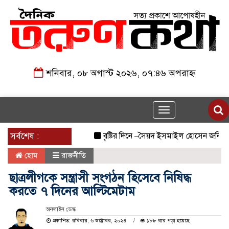
শনিবার, ০৮ অগাস্ট ২০২৬, ০৭:৪৬ অপরাহ্ন
Toggle
navigation
সর্বশেষ :
বৃষ্টির দিনে –সৈয়দ ইসমাইল হোসেন জনি
জুল
হোম
রাজনীতি
ছাত্রলীগকে সন্ত্রাসী সংগঠন হিসেবে নিষিদ্ধ
করতে ৭ দিনের আল্টিমেটাম
অনলাইন ডেস্ক
প্রকাশিত: রবিবার, ৬ অক্টোবর, ২০২৪
১৮৮ বার পড়া হয়েছে