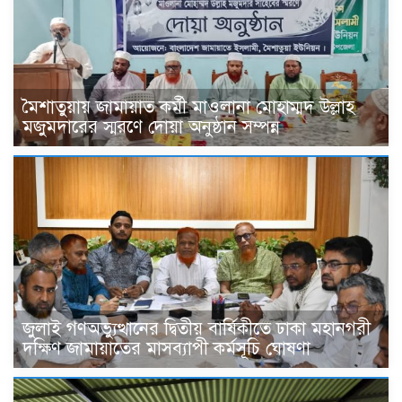
মৈশাতুয়ায় জামায়াত কর্মী মাওলানা মোহাম্মদ উল্লাহ
মজুমদারের স্মরণে দোয়া অনুষ্ঠান সম্পন্ন
জুলাই গণঅভ্যুত্থানের দ্বিতীয় বার্ষিকীতে ঢাকা মহানগরী
দক্ষিণ জামায়াতের মাসব্যাপী কর্মসূচি ঘোষণা