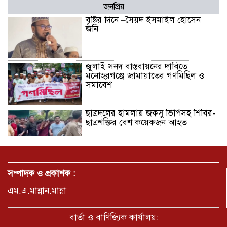
জনপ্রিয়
বৃষ্টির দিনে –সৈয়দ ইসমাইল হোসেন
জনি
জুলাই সনদ বাস্তবায়নের দাবিতে
মনোহরগঞ্জে জামায়াতের গণমিছিল ও
সমাবেশ
ছাত্রদলের হামলায় জকসু ভিপিসহ শিবির-
ছাত্রশক্তির বেশ কয়েকজন আহত
মির্জাপুর পূর্ব ৮নং ওয়ার্ড বিএনপির
উদ্যোগে সামাজিক অবক্ষয় রোধে জরুরি
সম্পাদক ও প্রকাশক :
পরামর্শ সভা
এম.এ.মান্নান.মান্না
ভ্রমণ কাহিনী: পদ্মা পারে আনন্দ ভ্রমণ –
আব্দুস সাত্তার সুমন
বার্তা ও বাণিজ্যিক কার্যালয়: