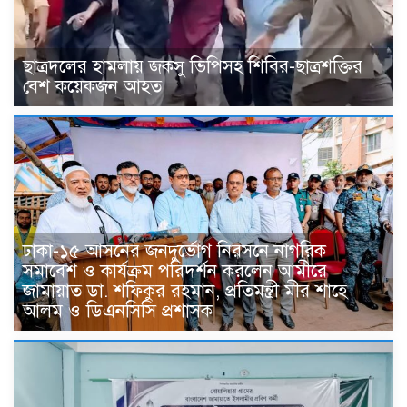
ছাত্রদলের হামলায় জকসু ভিপিসহ শিবির-ছাত্রশক্তির
বেশ কয়েকজন আহত
ঢাকা-১৫ আসনের জনদুর্ভোগ নিরসনে নাগরিক
সমাবেশ ও কার্যক্রম পরিদর্শন করলেন আমীরে
জামায়াত ডা. শফিকুর রহমান, প্রতিমন্ত্রী মীর শাহে
আলম ও ডিএনসিসি প্রশাসক