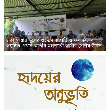
ঢাকা কেয়ার স্কুলের ৩১তম বর্ষপূর্তি ও ফল উৎসব
অনুষ্ঠিত: প্রধান অতিথি মহানগরী আমীর সেলিম উদ্দিন