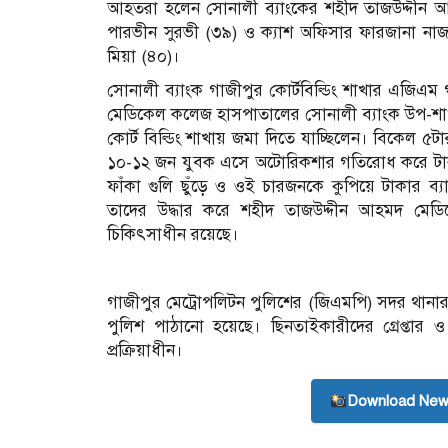
আহতরা হলেন সোনালী ব্যাংকের শহীদ তাজউদ্দীন
পারভীন সুরভী (৩৯) ও ক্যাশ অফিসার ফারজানা ন
মিয়া (৪০)।
সোনালী ব্যাংক গাজীপুর কোর্টবিল্ডিং শাখার এজিএম 
মেডিকেল কলেজ হাসপাতালের সোনালী ব্যাংক উপ-শা
কোর্ট বিল্ডিং শাখায় জমা দিতে যাচ্ছিলেন। বিকেল 
১০-১২ জন যুবক এসে অটোরিকশার গতিরোধ করে টাকার
ফাঁকা গুলি ছুঁড়ে ও ওই চারজনকে কুপিয়ে টাকার 
তাদের উদ্ধার করে শহীদ তাজউদ্দীন আহমদ মেড
চিকিৎসাধীন রয়েছে।
গাজীপুর মেট্রোপলিটন পুলিশের (জিএমপি) সদর থানার 
পুলিশ পাঠানো হয়েছে। ছিনতাইকারীদের গ্রেপ্তার 
প্রক্রিয়াধীন।
Download New