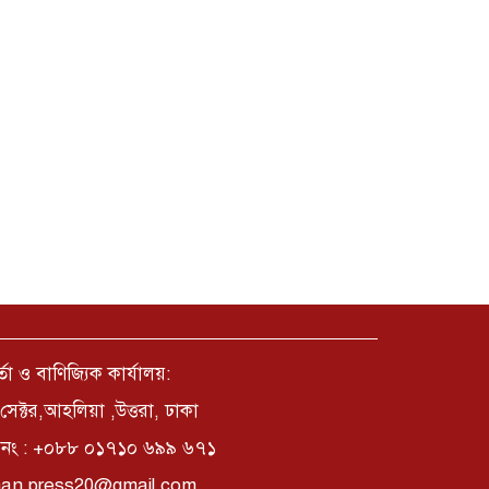
্তা ও বাণিজ্যিক কার্যালয়:
সেক্টর,আহলিয়া ,উত্তরা, ঢাকা
নং : +০৮৮ ০১৭১০ ৬৯৯ ৬৭১
an.press20@gmail.com