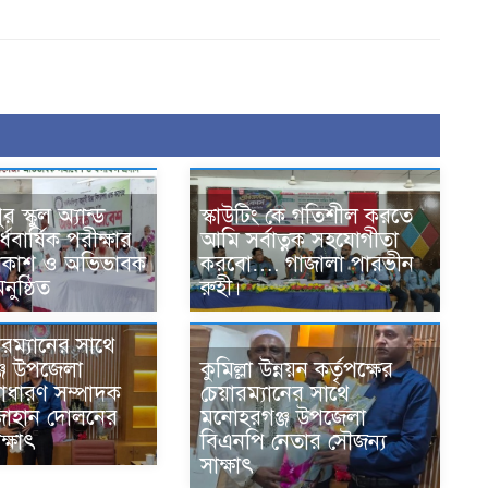
স্কুল অ্যান্ড
স্কাউটিং কে গতিশীল করতে
বার্ষিক পরীক্ষার
আমি সর্বাত্নক সহযোগীতা
্রকাশ ও অভিভাবক
করবো…. গাজালা পারভীন
ুষ্ঠিত
রুহী।
রম্যানের সাথে
কুমিল্লা উন্নয়ন কর্তৃপক্ষের
জ উপজেলা
চেয়ারম্যানের সাথে
াধারণ সম্পাদক
মনোহরগঞ্জ উপজেলা
জাহান দোলনের
বিএনপি নেতার সৌজন্য
ক্ষাৎ
সাক্ষাৎ