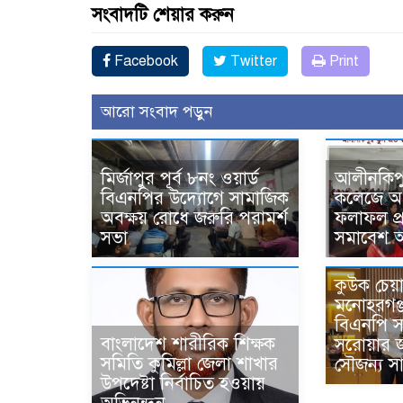
সংবাদটি শেয়ার করুন
Facebook
Twitter
Print
আরো সংবাদ পড়ুন
মির্জাপুর পূর্ব ৮নং ওয়ার্ড
আলীনকিপুর 
বিএনপির উদ্যোগে সামাজিক
কলেজে অর্ধ
অবক্ষয় রোধে জরুরি পরামর্শ
ফলাফল প
সভা
সমাবেশ অন
কুউক চেয়া
মনোহরগঞ্
বিএনপি স
বাংলাদেশ শারীরিক শিক্ষক
সরোয়ার 
সমিতি কুমিল্লা জেলা শাখার
সৌজন্য সা
উপদেষ্টা নির্বাচিত হওয়ায়