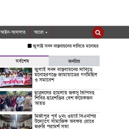
আইন-আদালত
আরো
জুলাই সনদ বাস্তবায়নের দাবিতে মনোহরগঞ্জে জামায়াতের গণমিছি
সর্বশেষ
জনপ্রিয়
জুলাই সনদ বাস্তবায়নের দাবিতে
মনোহরগঞ্জে জামায়াতের গণমিছিল
ও সমাবেশ
ছাত্রদলের হামলায় জকসু ভিপিসহ
শিবির-ছাত্রশক্তির বেশ কয়েকজন
আহত
মির্জাপুর পূর্ব ৮নং ওয়ার্ড বিএনপির
উদ্যোগে সামাজিক অবক্ষয় রোধে
জরুরি পরামর্শ সভা