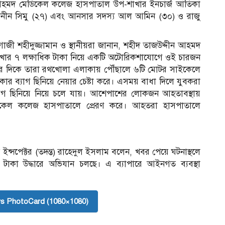
 আহমদ মেডিকেল কলেজ হাসপাতাল উপ-শাখার ইনচার্জ আতিকা
াজনীন সিমু (২৭) এবং আনসার সদস্য আল আমিন (৩০) ও রাজু
গাজী শহীদুজ্জামান ও স্থানীয়রা জানান, শহীদ তাজউদ্দীন আহমদ
খার ৭ লক্ষাধিক টাকা নিয়ে একটি অটোরিকশাযোগে ওই চারজন
৫টার দিকে তারা রথখোলা এলাকায় পৌঁছালে ৬টি মোটর সাইকেলে
 ব্যাগ ছিনিয়ে নেয়ার চেষ্টা করে। এসময় বাধা দিলে যুবকরা
ব্যাগ ছিনিয়ে নিয়ে চলে যায়। আশেপাশের লোকজন আহতাবস্থায়
িকেল কলেজ হাসপাতালে প্রেরণ করে। আহতরা হাসপাতালে
ইন্সপেক্টর (তদন্ত) রাহেদুল ইসলাম বলেন, খবর পেয়ে ঘটনাস্থলে
ও টাকা উদ্ধারে অভিযান চলছে। এ ব্যাপারে আইনগত ব্যবস্থা
s PhotoCard (1080×1080)