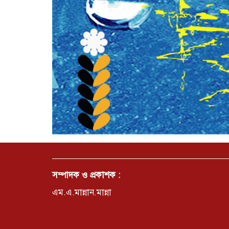
সম্পাদক ও প্রকাশক :
এম.এ.মান্নান.মান্না