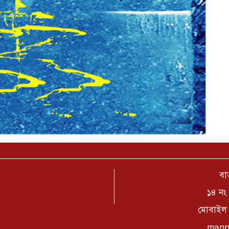
বার
১৪ নং 
মোবাইল 
mann