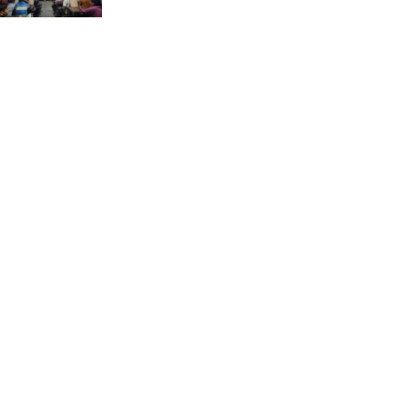
ভ্রমণ কাহিনী: পদ্মা পারে আনন্দ
ভ্রমণ –আব্দুস সাত্তার সুমন
সময় –মুক্তা পারভীন
কক্সবাজার ইনানী বিচে ‘কুমিল্লা
কবি পরিষদ’-এর আনন্দ ভ্রমণ ও
সম্মাননা স্মারক বিতরণ
পাবনার মোঃ হাবিবুর রহমান
(শুভ)-কে শতরূপা মানবিক উন্নয়ন
ফাউন্ডেশনের চিকিৎসা সহায়তা
ইলোরা আন্তর্জাতিক সাহিত্য
কাননের উদ্যোগে ‘বর্ষার কবিতা
পাঠ ও আলোচনা অনুষ্ঠান’ অনুষ্ঠিত
আলীনকিপুর স্কুল অ্যান্ড কলেজে