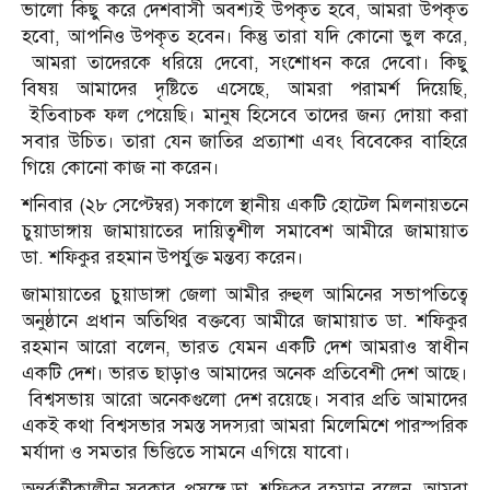
ভালো কিছু করে দেশবাসী অবশ্যই উপকৃত হবে, আমরা উপকৃত
হবো, আপনিও উপকৃত হবেন। কিন্তু তারা যদি কোনো ভুল করে,
আমরা তাদেরকে ধরিয়ে দেবো, সংশোধন করে দেবো। কিছু
বিষয় আমাদের দৃষ্টিতে এসেছে, আমরা পরামর্শ দিয়েছি,
ইতিবাচক ফল পেয়েছি। মানুষ হিসেবে তাদের জন্য দোয়া করা
সবার উচিত। তারা যেন জাতির প্রত্যাশা এবং বিবেকের বাহিরে
গিয়ে কোনো কাজ না করেন।
শনিবার (২৮ সেপ্টেম্বর) সকালে স্থানীয় একটি হোটেল মিলনায়তনে
চুয়াডাঙ্গায় জামায়াতের দায়িত্বশীল সমাবেশ আমীরে জামায়াত
ডা. শফিকুর রহমান উপর্যুক্ত মন্তব্য করেন।
জামায়াতের চুয়াডাঙ্গা জেলা আমীর রুহুল আমিনের সভাপতিত্বে
অনুষ্ঠানে প্রধান অতিথির বক্তব্যে আমীরে জামায়াত ডা. শফিকুর
রহমান আরো বলেন, ভারত যেমন একটি দেশ আমরাও স্বাধীন
একটি দেশ। ভারত ছাড়াও আমাদের অনেক প্রতিবেশী দেশ আছে।
বিশ্বসভায় আরো অনেকগুলো দেশ রয়েছে। সবার প্রতি আমাদের
একই কথা বিশ্বসভার সমস্ত সদস্যরা আমরা মিলেমিশে পারস্পরিক
মর্যাদা ও সমতার ভিত্তিতে সামনে এগিয়ে যাবো।
অন্তর্বর্তীকালীন সরকার প্রসঙ্গে ডা. শফিকুর রহমান বলেন, আমরা