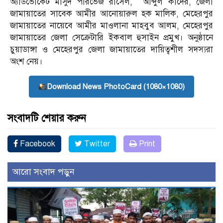
অ্যাডভোকেট মাসুদ পারভেজ রাসেল, আব্দুল কাদের, জেলা
জামায়াতের সাবেক আমীর আনোয়ারুল হক মালিক, মেহেরপুর
জামায়াতের নায়েবে আমীর মাওলানা মাহবুব আলম, মেহেরপুর
জামায়াতের জেলা সেক্রেটারি ইকবাল হুসাইন প্রমুখ। অনুষ্ঠানে
চুয়াডাঙ্গা ও মেহেরপুর জেলা জামায়াতের দায়িত্বশীল সদস্যরা
অংশ নেয়।
Download News PhotoCard (1080×1080)
সংবাদটি শেয়ার করুন
Facebook
Twitter
Print
আরো সংবাদ পড়ুন