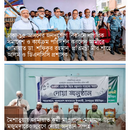
ঢাকা-১৫ আসনের জনদুর্ভোগ নিরসনে নাগরিক
সমাবেশ ও কার্যক্রম পরিদর্শন করলেন আমীরে
জামায়াত ডা. শফিকুর রহমান, প্রতিমন্ত্রী মীর শাহে
আলম ও ডিএনসিসি প্রশাসক
মৈশাতুয়ায় জামায়াত কর্মী মাওলানা মোহাম্মদ উল্লাহ
মজুমদারের স্মরণে দোয়া অনুষ্ঠান সম্পন্ন