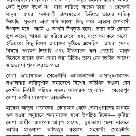
কেউ ভুলের ঊর্ধ্বে না। যারা দায়িত্বে আছেন তারা এ দেশেরই
মানুষ। আমরা দেশবাসী ঐক্যমত্যের ভিত্তিতে তাদের দায়িত্ব
দিয়েছি। সুতরাং তারা যদি ভালো কিছু করে তাহলে দেশবাসী
উপকৃত হবে। আমি ও আপনি উপকৃত হবো। তারা যদি কোনো
ভুল করেন, আমরা তা ধরিয়ে দেবো এবং সংশোধন করে দেবো।
ইতিমধ্যে কিছু বিষয় আমাদের দৃষ্টিতে এসেছিল। আমরা সেসব
বিষয়ে পরামর্শ দিয়েছি এবং ইতিবাচক ফল পেয়েছি। মানুষ
হিসেবে তাদের জন্য দোয়া করা উচিত। তারা যেন জাতির আবেগ
ও প্রত্যাশা পূরণ করতে পারে।
জেলা জামায়াতের সেক্রেটারি অ্যাডভোকেট আসাদুজ্জামানের
সঞ্চালনায় দায়িত্বশীল সমাবেশে বিশেষ অতিথির বক্তব্য দেন
কেন্দ্রীয় নির্বাহী পরিষদ সদস্য মোবারক হোসাইন, মেহেরপুর
জেলা আমীর মাওলানা তাজউদ্দিন।
হাফেজ আব্দুল খালেকের কোরআন থেকে তেলাওয়াতের মাধ্যমে
শুরু হওয়া অনুষ্ঠানে অন্যান্যদের মধ্যে উপস্থিত ছিলেন— কুষ্টিয়া
জেলা আমীর অধ্যাপক আবুল হাশেম, চুয়াডাঙ্গা জেলা নায়েবে
আমির মাওলানা আজিজুর রহমান, সহকারী সেক্রেটারি