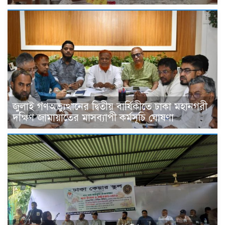
জুলাই গণঅভ্যুত্থানের দ্বিতীয় বার্ষিকীতে ঢাকা মহানগরী
দক্ষিণ জামায়াতের মাসব্যাপী কর্মসূচি ঘোষণা