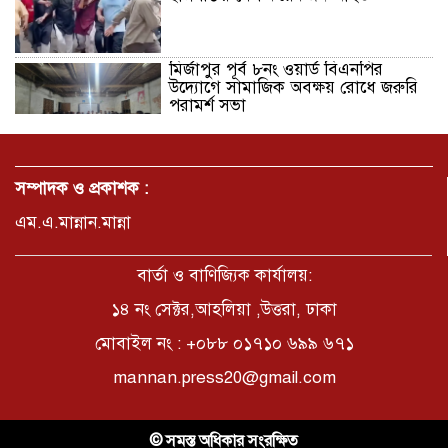
মির্জাপুর পূর্ব ৮নং ওয়ার্ড বিএনপির
উদ্যোগে সামাজিক অবক্ষয় রোধে জরুরি
পরামর্শ সভা
ভ্রমণ কাহিনী: পদ্মা পারে আনন্দ ভ্রমণ –
আব্দুস সাত্তার সুমন
সম্পাদক ও প্রকাশক :
এম.এ.মান্নান.মান্না
সময় –মুক্তা পারভীন
বার্তা ও বাণিজ্যিক কার্যালয়:
১৪ নং সেক্টর,আহলিয়া ,উত্তরা, ঢাকা
মোবাইল নং : +০৮৮ ০১৭১০ ৬৯৯ ৬৭১
কক্সবাজার ইনানী বিচে ‘কুমিল্লা কবি
পরিষদ’-এর আনন্দ ভ্রমণ ও সম্মাননা
mannan.press20@gmail.com
স্মারক বিতরণ
পাবনার মোঃ হাবিবুর রহমান (শুভ)-কে
© সমস্ত অধিকার সংরক্ষিত