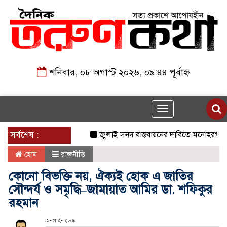
শনিবার, ০৮ অগাস্ট ২০২৬, ০৯:৪৪ পূর্বাহ্ন
Toggle
navigation
সর্বশেষ :
জুলাই সনদ বাস্তবায়নের দাবিতে মনোহরগঞ্জে জা
হোম
রাজনীতি
কোনো বিভক্তি নয়, ঐক্যই হোক এ জাতির
সৌন্দর্য ও সমৃদ্ধি–জামায়াত আমির ডা. শফিকুর
রহমান
অনলাইন ডেস্ক