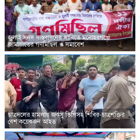
জুলাই সনদ বাস্তবায়নের দাবিতে মনোহরগঞ্জে
জামায়াতের গণমিছিল ও সমাবেশ
ছাত্রদলের হামলায় জকসু ভিপিসহ শিবির-ছাত্রশক্তির
বেশ কয়েকজন আহত