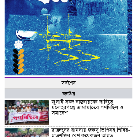
সর্বশেষ
জনপ্রিয়
জুলাই সনদ বাস্তবায়নের দাবিতে
মনোহরগঞ্জে জামায়াতের গণমিছিল ও
সমাবেশ
ছাত্রদলের হামলায় জকসু ভিপিসহ শিবির-
ছাত্রশক্তির বেশ কয়েকজন আহত