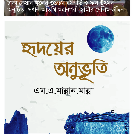
ঢাকা কেয়ার স্কুলের ৩১তম বর্ষপূর্তি ও ফল উৎসব
অনুষ্ঠিত: প্রধান অতিথি মহানগরী আমীর সেলিম উদ্দিন