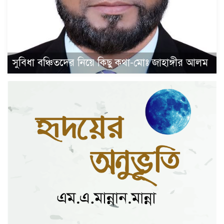
সুবিধা বঞ্চিতদের নিয়ে কিছু কথা-মোঃ জাহাঙ্গীর আলম