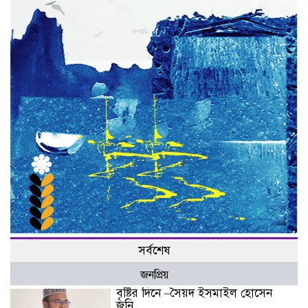
সর্বশেষ
জনপ্রিয়
বৃষ্টির দিনে –সৈয়দ ইসমাইল হোসেন
জনি