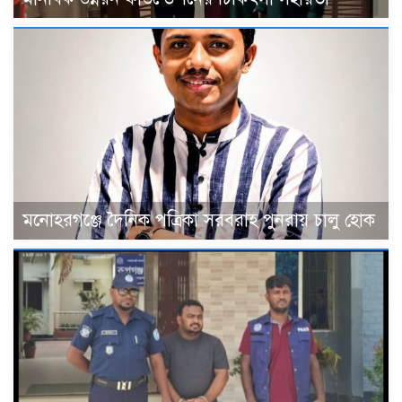
মনোহরগঞ্জে দৈনিক পত্রিকা সরবরাহ পুনরায় চালু হোক