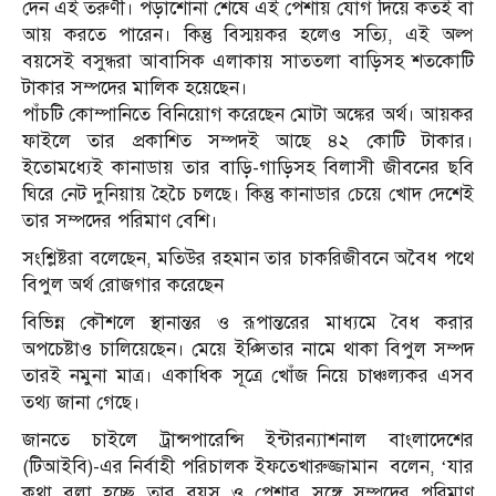
দেন এই তরুণী। পড়াশোনা শেষে এই পেশায় যোগ দিয়ে কতই বা
আয় করতে পারেন। কিন্তু বিস্ময়কর হলেও সত্যি, এই অল্প
বয়সেই বসুন্ধরা আবাসিক এলাকায় সাততলা বাড়িসহ শতকোটি
টাকার সম্পদের মালিক হয়েছেন।
পাঁচটি কোম্পানিতে বিনিয়োগ করেছেন মোটা অঙ্কের অর্থ। আয়কর
ফাইলে তার প্রকাশিত সম্পদই আছে ৪২ কোটি টাকার।
ইতোমধ্যেই কানাডায় তার বাড়ি-গাড়িসহ বিলাসী জীবনের ছবি
ঘিরে নেট দুনিয়ায় হৈচৈ চলছে। কিন্তু কানাডার চেয়ে খোদ দেশেই
তার সম্পদের পরিমাণ বেশি।
সংশ্লিষ্টরা বলেছেন, মতিউর রহমান তার চাকরিজীবনে অবৈধ পথে
বিপুল অর্থ রোজগার করেছেন
বিভিন্ন কৌশলে স্থানান্তর ও রূপান্তরের মাধ্যমে বৈধ করার
অপচেষ্টাও চালিয়েছেন। মেয়ে ইপ্সিতার নামে থাকা বিপুল সম্পদ
তারই নমুনা মাত্র। একাধিক সূত্রে খোঁজ নিয়ে চাঞ্চল্যকর এসব
তথ্য জানা গেছে।
জানতে চাইলে ট্রান্সপারেন্সি ইন্টারন্যাশনাল বাংলাদেশের
(টিআইবি)-এর নির্বাহী পরিচালক ইফতেখারুজ্জামান বলেন, ‘যার
কথা বলা হচ্ছে তার বয়স ও পেশার সঙ্গে সম্পদের পরিমাণ