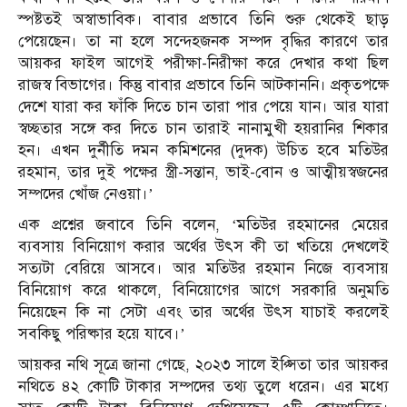
স্পষ্টতই অস্বাভাবিক। বাবার প্রভাবে তিনি শুরু থেকেই ছাড়
পেয়েছেন। তা না হলে সন্দেহজনক সম্পদ বৃদ্ধির কারণে তার
আয়কর ফাইল আগেই পরীক্ষা-নিরীক্ষা করে দেখার কথা ছিল
রাজস্ব বিভাগের। কিন্তু বাবার প্রভাবে তিনি আটকাননি। প্রকৃতপক্ষে
দেশে যারা কর ফাঁকি দিতে চান তারা পার পেয়ে যান। আর যারা
স্বচ্ছতার সঙ্গে কর দিতে চান তারাই নানামুখী হয়রানির শিকার
হন। এখন দুর্নীতি দমন কমিশনের (দুদক) উচিত হবে মতিউর
রহমান, তার দুই পক্ষের স্ত্রী-সন্তান, ভাই-বোন ও আত্মীয়স্বজনের
সম্পদের খোঁজ নেওয়া।’
এক প্রশ্নের জবাবে তিনি বলেন, ‘মতিউর রহমানের মেয়ের
ব্যবসায় বিনিয়োগ করার অর্থের উৎস কী তা খতিয়ে দেখলেই
সত্যটা বেরিয়ে আসবে। আর মতিউর রহমান নিজে ব্যবসায়
বিনিয়োগ করে থাকলে, বিনিয়োগের আগে সরকারি অনুমতি
নিয়েছেন কি না সেটা এবং তার অর্থের উৎস যাচাই করলেই
সবকিছু পরিষ্কার হয়ে যাবে।’
আয়কর নথি সূত্রে জানা গেছে, ২০২৩ সালে ইপ্সিতা তার আয়কর
নথিতে ৪২ কোটি টাকার সম্পদের তথ্য তুলে ধরেন। এর মধ্যে