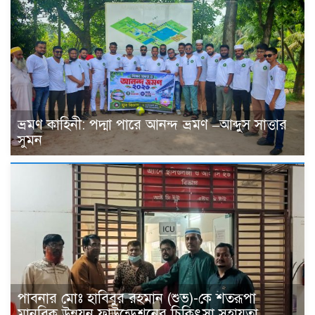
ভ্রমণ কাহিনী: পদ্মা পারে আনন্দ ভ্রমণ –আব্দুস সাত্তার
সুমন
পাবনার মোঃ হাবিবুর রহমান (শুভ)-কে শতরূপা
মানবিক উন্নয়ন ফাউন্ডেশনের চিকিৎসা সহায়তা