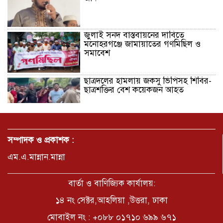
জুলাই সনদ বাস্তবায়নের দাবিতে
মনোহরগঞ্জে জামায়াতের গণমিছিল ও
সমাবেশ
ছাত্রদলের হামলায় জকসু ভিপিসহ শিবির-
ছাত্রশক্তির বেশ কয়েকজন আহত
মির্জাপুর পূর্ব ৮নং ওয়ার্ড বিএনপির
উদ্যোগে সামাজিক অবক্ষয় রোধে জরুরি
সম্পাদক ও প্রকাশক :
পরামর্শ সভা
এম.এ.মান্নান.মান্না
ভ্রমণ কাহিনী: পদ্মা পারে আনন্দ ভ্রমণ –
আব্দুস সাত্তার সুমন
বার্তা ও বাণিজ্যিক কার্যালয়:
১৪ নং সেক্টর,আহলিয়া ,উত্তরা, ঢাকা
মোবাইল নং : +০৮৮ ০১৭১০ ৬৯৯ ৬৭১
সময় –মুক্তা পারভীন