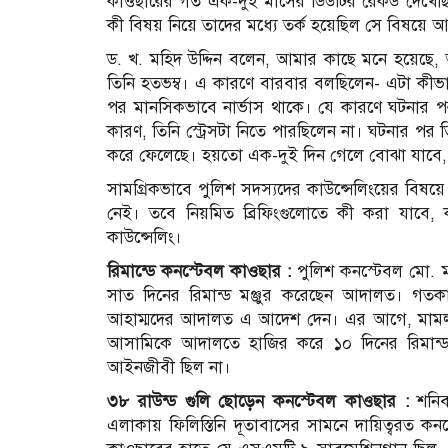
কাওছারের গত এক-দুই মাসের ডিউটির রেকর্ড দেখেছ
কী বিষয় নিয়ে তাদের মধ্যে তর্ক হয়েছিল সে বিষয়ে আ
ড. খ. মহিদ উদ্দিন বলেন, আমার কাছে মনে হয়েছে, অ
তিনি হতভম্ব। এ কারণে বারবার বলছিলেন- এটা কীভ
পর মানসিকভাবে নার্ভাস থাকে। যে কারণে ঘটনার পরও
কারণ, তিনি স্ট্রেসটা নিতে পারছিলেন না। ঘটনার 
করে ফেলেছে। হয়তো এক-দুই দিন গেলে বোঝা যাবে,
সামগ্রিকভাবে পুলিশ সদস্যদের কাউন্সেলিংয়ের বিষয়ে 
নেই। তবে নিয়মিত ব্রিফিংগুলোতে কী করা যাবে,
কাউন্সেলিং।
রিমান্ডে কনস্টেবল কাওছার :
পুলিশ কনস্টেবল মো. ম
সাত দিনের রিমান্ড মঞ্জুর করেছেন আদালত। গতকাল 
আহাম্মদের আদালত এ আদেশ দেন। এর আগে, মামলার 
আসামিকে আদালতে হাজির করে ১০ দিনের রিমান
আইনজীবী ছিল না।
৩৮ রাউন্ড গুলি ছোড়েন কনস্টেবল কাওছার :
শনিবা
এলাকায় ফিলিস্তিনি দূতাবাসের সামনে দায়িত্বরত ক