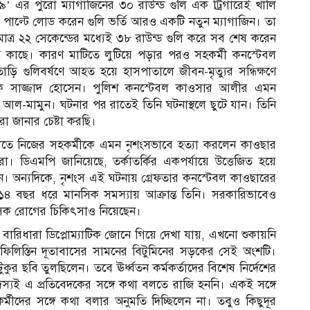
৯’ এর পুরো ম্যাগাজিনের ৩০ রাউন্ড গুলি এক ট্রিগারেই খালি
পাল্টে লোড করেন গুলি ভর্তি আরও একটি নতুন ম্যাগাজিন। তা
্র ২২ সেকেন্ডের মধ্যেই ৩৮ রাউন্ড গুলি করে সব শেষ করেন
 কাছে। কারণ মাটিতে লুটিয়ে পড়ার পরও সহকর্মী কনস্টেবল
ি গুলিবর্ষণে আহত হয়ে হাসপাতালে জীবন-মৃত্যুর সন্ধিক্ষণে
লক সাজ্জাদ হোসেন। পুলিশ কনস্টেবল কাওসার আলীর এমন
আল-মামুন। ঘটনার পর রাতেই তিনি ঘটনাস্থলে ছুটে যান। তিনি
 জানার চেষ্টা করছি।
 যাতে নিজের সহকর্মীকে এমন নৃশংসভাবে হত্যা করলেন কাওছার
। ডিএমপি জানিয়েছে, তর্কাতর্কির একপর্যায়ে উত্তেজিত হয়ে
ন। অন্যদিকে, নৃশংস এই ঘটনায় গ্রেফতার কনস্টেবল কাওছারের
 ১৪ বছর ধরে মানসিক সমস্যায় আক্রান্ত তিনি। সরকারিভাবেও
সিক রোগের চিকিৎসাও নিয়েছেন।
ারিধারা ডিপ্লোম্যাটিক জোনে গিয়ে দেখা যায়, এখনো শুকায়নি
িলিস্তিন দূতাবাসের সামনের বিটুমিনের সড়কের সেই অংশটি।
কুর ছবি তুলছিলেন। তবে ঊর্ধ্বতন কর্মকর্তাদের বিশেষ নির্দেশের
্যই এ প্রতিবেদকের সঙ্গে কথা বলতে রাজি হননি। একই সঙ্গে
দের সঙ্গে কথা বলার অনুমতি দিচ্ছিলেন না। তবুও কিছুদূর