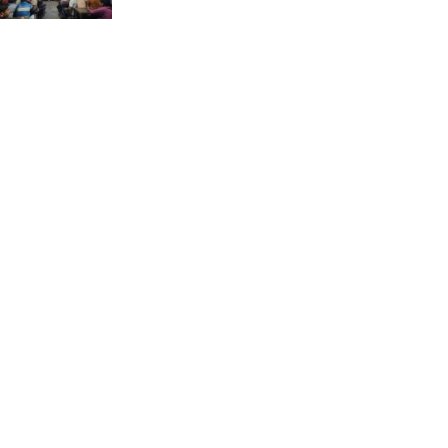
ভ্রমণ কাহিনী: পদ্মা পারে আনন্দ
ভ্রমণ –আব্দুস সাত্তার সুমন
সময় –মুক্তা পারভীন
কক্সবাজার ইনানী বিচে ‘কুমিল্লা
কবি পরিষদ’-এর আনন্দ ভ্রমণ ও
সম্মাননা স্মারক বিতরণ
পাবনার মোঃ হাবিবুর রহমান
(শুভ)-কে শতরূপা মানবিক উন্নয়ন
ফাউন্ডেশনের চিকিৎসা সহায়তা
ইলোরা আন্তর্জাতিক সাহিত্য
কাননের উদ্যোগে ‘বর্ষার কবিতা
পাঠ ও আলোচনা অনুষ্ঠান’ অনুষ্ঠিত
আলীনকিপুর স্কুল অ্যান্ড কলেজে