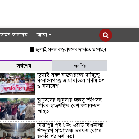
আইন-আদালত
আরো
জুলাই সনদ বাস্তবায়নের দাবিতে মনোহরগঞ্জে জামায়াতের গণমিছি
সর্বশেষ
জনপ্রিয়
জুলাই সনদ বাস্তবায়নের দাবিতে
মনোহরগঞ্জে জামায়াতের গণমিছিল
ও সমাবেশ
ছাত্রদলের হামলায় জকসু ভিপিসহ
শিবির-ছাত্রশক্তির বেশ কয়েকজন
আহত
মির্জাপুর পূর্ব ৮নং ওয়ার্ড বিএনপির
উদ্যোগে সামাজিক অবক্ষয় রোধে
জরুরি পরামর্শ সভা