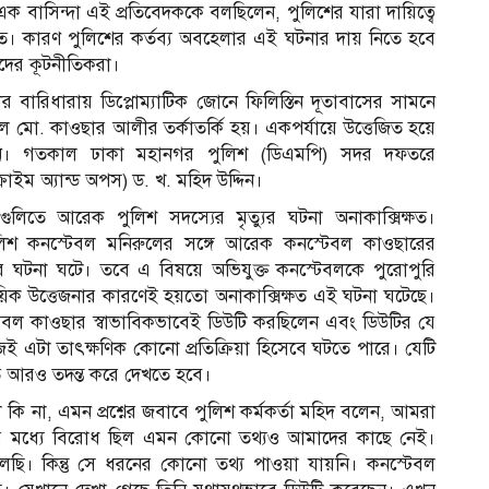
বাসিন্দা এই প্রতিবেদককে বলছিলেন, পুলিশের যারা দায়িত্বে
 কারণ পুলিশের কর্তব্য অবহেলার এই ঘটনার দায় নিতে হবে
দের কূটনীতিকরা।
 বারিধারায় ডিপ্লোম্যাটিক জোনে ফিলিস্তিন দূতাবাসের সামনে
ল মো. কাওছার আলীর তর্কাতর্কি হয়। একপর্যায়ে উত্তেজিত হয়ে
রেন। গতকাল ঢাকা মহানগর পুলিশ (ডিএমপি) সদর দফতরে
াইম অ্যান্ড অপস) ড. খ. মহিদ উদ্দিন।
গুলিতে আরেক পুলিশ সদস্যের মৃত্যুর ঘটনা অনাকাক্সিক্ষত।
লিশ কনস্টেবল মনিরুলের সঙ্গে আরেক কনস্টেবল কাওছারের
লির ঘটনা ঘটে। তবে এ বিষয়ে অভিযুক্ত কনস্টেবলকে পুরোপুরি
য়িক উত্তেজনার কারণেই হয়তো অনাকাক্সিক্ষত এই ঘটনা ঘটেছে।
েবল কাওছার স্বাভাবিকভাবেই ডিউটি করছিলেন এবং ডিউটির যে
জেই এটা তাৎক্ষণিক কোনো প্রতিক্রিয়া হিসেবে ঘটতে পারে। যেটি
ে আরও তদন্ত করে দেখতে হবে।
 না, এমন প্রশ্নের জবাবে পুলিশ কর্মকর্তা মহিদ বলেন, আমরা
ের মধ্যে বিরোধ ছিল এমন কোনো তথ্যও আমাদের কাছে নেই।
েছি। কিন্তু সে ধরনের কোনো তথ্য পাওয়া যায়নি। কনস্টেবল