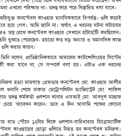
ি। যেখানে দেখা গেছে তিনি যথাযথভাবে ডিউটি করেছেন। এখন
মরা এখনো পরিষ্কার না। তদন্ত করে পরে বিস্তারিত বলা যাবে।
ভিযুক্ত কনস্টেবল কাওছার মানসিকভাবে বিপর্যস্ত। গুলি করেই
াবে হয়ে গেল। আমি জানি না। অর্থাৎ এ ধরনের ঘটনা ঘটানোর
 অস্ত্র রেখে কনস্টেবল কাওছার সেখানে হাঁটাহাঁটি করছিলেন।
পর তিনি বুঝতে পেরেছেন- হয়তো কত বড় অন্যায় ও অমানবিক কাজ
 গুলি করার কারণ।
তিনি বলেন, প্রাতিষ্ঠানিকভাবে আমাদের কাউন্সেলিংয়ের সিস্টেম
 কী করা যাবে না; সে সম্পর্কে বলা হয়। এটাও এক ধরনের
নিরুল হত্যা মামলায় গ্রেফতার কনস্টেবল মো. কাওছার আলীর
শুনানি শেষে ঢাকার মেট্রোপলিটন ম্যাজিস্ট্রেট মো. শাকিল
তদন্ত কর্মকর্তা গুলশান থানার এসআই মো. আবদুল মান্নাফ
্ড চেয়ে আবেদন করেন। তবে এ দিন আসামি পক্ষের কোনো
র রাত পৌনে ১২টার দিকে গুলশান-বারিধারার ডিপ্লোম্যাটিক
নস্টেবল কাওছারের ছোড়া গুলিতে নিহত হন কনস্টেবল মনিরুল।