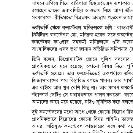
সামনে এগিয়ে গিয়ে বারিধারা ডিওএইচএস এলাকার এক 
রয়েছেন তাদের জবাবদিহির আওতায় নিয়ে আসা উচিত।
সরকারকে। রীতিমতো বিব্রতকর অবস্থায় পড়বেন আমা
তর্কাতর্কি থেকে কনস্টেবল মনিরুলকে গুলি :
রাজধানীর
ডিউটিরত কনস্টেবল মো. মনিরুল হকের সঙ্গে কনস্টেব
কনস্টেবল কাওছার সহকর্মী মনিরুলকে গুলি ক
সাংবাদিকদের এসব তথ্য জানান অতিরিক্ত কমিশনার (ক্র
তিনি বলেন, ডিপ্লোম্যাটিক জোনে পুলিশ সদস্যের 
প্রাথমিকভাবে মনে হয়েছে, কোনো বিষয় নিয়ে পু
তর্কাতর্কি হয়েছে। তার ফলশ্রুতিতেই একপর্যায়ে গু
জিজ্ঞাসাবাদের পরে বিস্তারিত বলতে পারব। আর সাম
এর বাইরে আর খুব বেশি কিছু না। তার কারণ কনস্ট
স্ট্যান্ডার্ড সেটিও সে যথাযথভাবে পালন করতেন। কা
আমাদের কাছে মনে হয়েছে, যদিও সুনিশ্চিত করে বলত
দুই কনস্টেবলের মধ্যে আগে থেকে কোনো বিরোধ ছিল কি
প্রাথমিকভাবে বিরোধের কোনো বিষয় পাইনি। তাদ
আমরা অভিযুক্ত কনস্টেবল কাওছারের সঙ্গে কথা বল