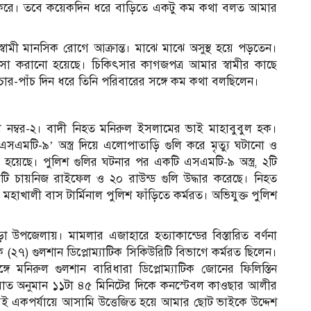
 করে। তবে কয়েকদিন ধরে বাড়িতে একটু কম কথা বলত আমার
 স্বামী মানসিক রোগে আক্রান্ত। মাঝে মাঝে অসুস্থ হয়ে পড়তেন।
া করানো হয়েছে। চিকিৎসার কাগজপত্র আমার স্বামীর কাছে
চার-পাঁচ দিন ধরে তিনি পরিবারের সঙ্গে কম কথা বলছিলেন।
 নম্বর-২। বাদী নিহত মনিরুল ইসলামের ভাই মাহাবুবুল হক।
এমটি-৯’ অস্ত্র দিয়ে এলোপাতাড়ি গুলি করে মৃত্যু ঘটানো ও
লা হয়েছে। পুলিশ গুলির ঘটনার পর একটি এসএমটি-৯ অস্ত্র, ২টি
কটি চায়নিজ রাইফেল ও ২০ রাউন্ড গুলি উদ্ধার করেছে। নিহত
হাখালী বাস টার্মিনাল পুলিশ ফাঁড়িতে কর্মরত। অভিযুক্ত পুলিশ
উপজেলায়। মামলার এজাহারে হত্যাকান্ডের বিস্তারিত বর্ণনা
২৭) গুলশান ডিপ্লোম্যাটিক সিকিউরিটি বিভাগে কর্মরত ছিলেন।
 মনিরুল গুলশান বারিধারা ডিপ্লোম্যাটিক জোনের ফিলিস্তিন
িল। রাত অনুমান ১১টা ৪৫ মিনিটের দিকে কনস্টেবল কাওছার আলীর
রই একপর্যায়ে আসামি উত্তেজিত হয়ে আমার ছোট ভাইকে উদ্দেশ