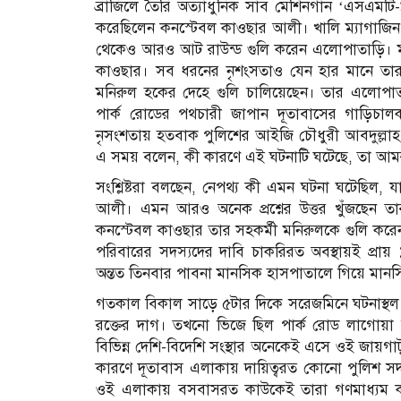
ব্রাজিলে তৈরি অত্যাধুনিক সাব মেশিনগান ‘এসএমটি-
করেছিলেন কনস্টেবল কাওছার আলী। খালি ম্যাগাজিন 
থেকেও আরও আট রাউন্ড গুলি করেন এলোপাতাড়ি। মাত
কাওছার। সব ধরনের নৃশংসতাও যেন হার মানে তার
মনিরুল হকের দেহে গুলি চালিয়েছেন। তার এলোপাতাড়
পার্ক রোডের পথচারী জাপান দূতাবাসের গাড়িচা
নৃসংশতায় হতবাক পুলিশের আইজি চৌধুরী আবদুল্লাহ 
এ সময় বলেন, কী কারণে এই ঘটনাটি ঘটেছে, তা আমরা
সংশ্লিষ্টরা বলছেন, নেপথ্য কী এমন ঘটনা ঘটেছিল,
আলী। এমন আরও অনেক প্রশ্নের উত্তর খুঁজছেন তারা
কনস্টেবল কাওছার তার সহকর্মী মনিরুলকে গুলি করে
পরিবারের সদস্যদের দাবি চাকরিরত অবস্থায়ই প্রায়
অন্তত তিনবার পাবনা মানসিক হাসপাতালে গিয়ে মান
গতকাল বিকাল সাড়ে ৫টার দিকে সরেজমিনে ঘটনাস্থল ব
রক্তের দাগ। তখনো ভিজে ছিল পার্ক রোড লাগোয়া ফ
বিভিন্ন দেশি-বিদেশি সংস্থার অনেকেই এসে ওই জায়গাটু
কারণে দূতাবাস এলাকায় দায়িত্বরত কোনো পুলিশ সদস
ওই এলাকায় বসবাসরত কাউকেই তারা গণমাধ্যম কর্মী