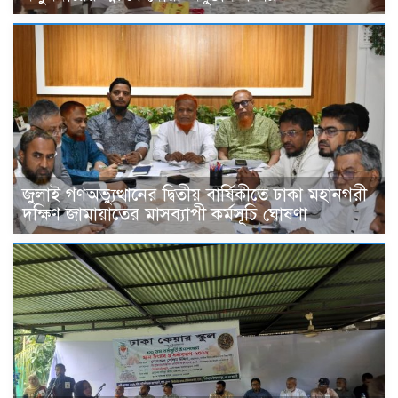
জুলাই গণঅভ্যুত্থানের দ্বিতীয় বার্ষিকীতে ঢাকা মহানগরী
দক্ষিণ জামায়াতের মাসব্যাপী কর্মসূচি ঘোষণা