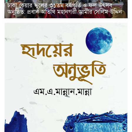
ঢাকা কেয়ার স্কুলের ৩১তম বর্ষপূর্তি ও ফল উৎসব
অনুষ্ঠিত: প্রধান অতিথি মহানগরী আমীর সেলিম উদ্দিন