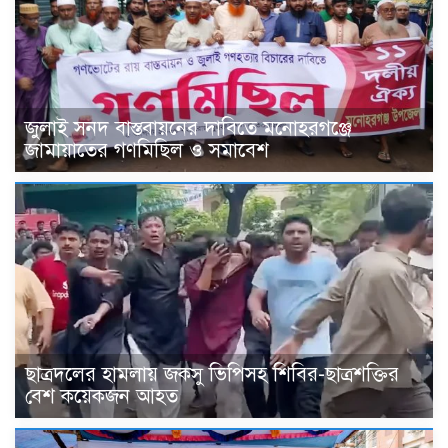
জুলাই সনদ বাস্তবায়নের দাবিতে মনোহরগঞ্জে
জামায়াতের গণমিছিল ও সমাবেশ
ছাত্রদলের হামলায় জকসু ভিপিসহ শিবির-ছাত্রশক্তির
বেশ কয়েকজন আহত