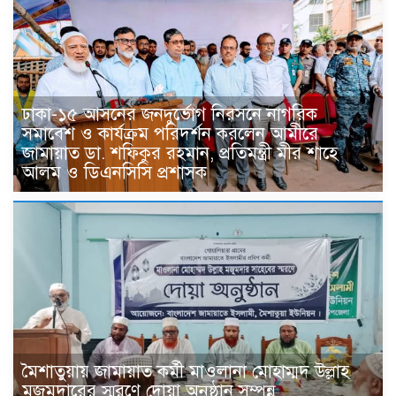
ঢাকা-১৫ আসনের জনদুর্ভোগ নিরসনে নাগরিক
সমাবেশ ও কার্যক্রম পরিদর্শন করলেন আমীরে
জামায়াত ডা. শফিকুর রহমান, প্রতিমন্ত্রী মীর শাহে
আলম ও ডিএনসিসি প্রশাসক
মৈশাতুয়ায় জামায়াত কর্মী মাওলানা মোহাম্মদ উল্লাহ
মজুমদারের স্মরণে দোয়া অনুষ্ঠান সম্পন্ন