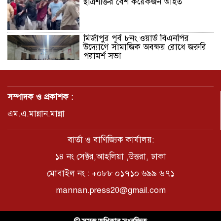
ছাত্রশক্তির বেশ কয়েকজন আহত
মির্জাপুর পূর্ব ৮নং ওয়ার্ড বিএনপির
উদ্যোগে সামাজিক অবক্ষয় রোধে জরুরি
পরামর্শ সভা
ভ্রমণ কাহিনী: পদ্মা পারে আনন্দ ভ্রমণ –
আব্দুস সাত্তার সুমন
সম্পাদক ও প্রকাশক :
এম.এ.মান্নান.মান্না
সময় –মুক্তা পারভীন
বার্তা ও বাণিজ্যিক কার্যালয়:
১৪ নং সেক্টর,আহলিয়া ,উত্তরা, ঢাকা
মোবাইল নং : +০৮৮ ০১৭১০ ৬৯৯ ৬৭১
কক্সবাজার ইনানী বিচে ‘কুমিল্লা কবি
পরিষদ’-এর আনন্দ ভ্রমণ ও সম্মাননা
mannan.press20@gmail.com
স্মারক বিতরণ
পাবনার মোঃ হাবিবুর রহমান (শুভ)-কে