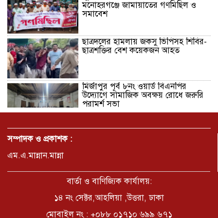
মনোহরগঞ্জে জামায়াতের গণমিছিল ও
সমাবেশ
ছাত্রদলের হামলায় জকসু ভিপিসহ শিবির-
ছাত্রশক্তির বেশ কয়েকজন আহত
মির্জাপুর পূর্ব ৮নং ওয়ার্ড বিএনপির
উদ্যোগে সামাজিক অবক্ষয় রোধে জরুরি
পরামর্শ সভা
ভ্রমণ কাহিনী: পদ্মা পারে আনন্দ ভ্রমণ –
সম্পাদক ও প্রকাশক :
আব্দুস সাত্তার সুমন
এম.এ.মান্নান.মান্না
সময় –মুক্তা পারভীন
বার্তা ও বাণিজ্যিক কার্যালয়:
১৪ নং সেক্টর,আহলিয়া ,উত্তরা, ঢাকা
মোবাইল নং : +০৮৮ ০১৭১০ ৬৯৯ ৬৭১