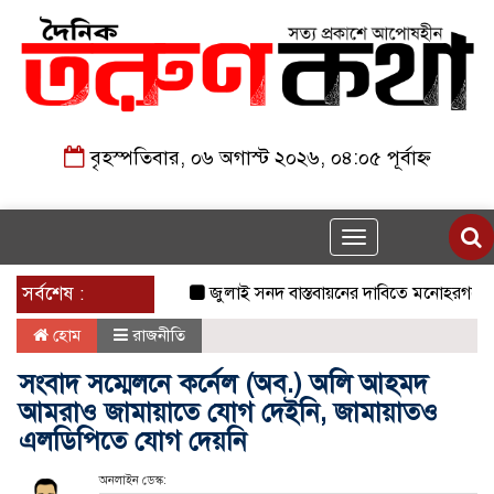
বৃহস্পতিবার, ০৬ অগাস্ট ২০২৬, ০৪:০৫ পূর্বাহ্ন
Toggle
navigation
সর্বশেষ :
জুলাই সনদ বাস্তবায়নের দাবিতে মনোহরগঞ্জে জাম
হোম
রাজনীতি
সংবাদ সম্মেলনে কর্নেল (অব.) অলি আহমদ
আমরাও জামায়াতে যোগ দেইনি, জামায়াতও
এলডিপিতে যোগ দেয়নি
অনলাইন ডেস্ক: