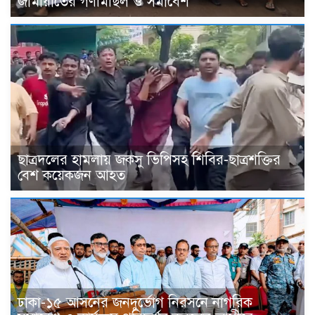
জামায়াতের গণমিছিল ও সমাবেশ
ছাত্রদলের হামলায় জকসু ভিপিসহ শিবির-ছাত্রশক্তির
বেশ কয়েকজন আহত
ঢাকা-১৫ আসনের জনদুর্ভোগ নিরসনে নাগরিক