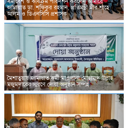
সমাবেশ ও কার্যক্রম পরিদর্শন করলেন আমীরে
জামায়াত ডা. শফিকুর রহমান, প্রতিমন্ত্রী মীর শাহে
আলম ও ডিএনসিসি প্রশাসক
মৈশাতুয়ায় জামায়াত কর্মী মাওলানা মোহাম্মদ উল্লাহ
মজুমদারের স্মরণে দোয়া অনুষ্ঠান সম্পন্ন