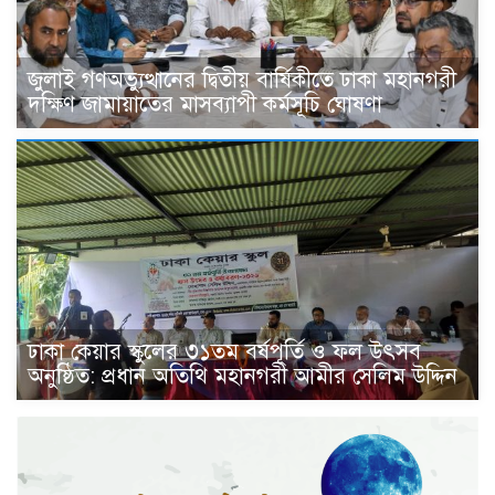
জুলাই গণঅভ্যুত্থানের দ্বিতীয় বার্ষিকীতে ঢাকা মহানগরী
দক্ষিণ জামায়াতের মাসব্যাপী কর্মসূচি ঘোষণা
ঢাকা কেয়ার স্কুলের ৩১তম বর্ষপূর্তি ও ফল উৎসব
অনুষ্ঠিত: প্রধান অতিথি মহানগরী আমীর সেলিম উদ্দিন