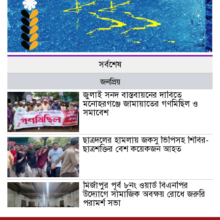
সর্বশেষ
জনপ্রিয়
জুলাই সনদ বাস্তবায়নের দাবিতে
মনোহরগঞ্জে জামায়াতের গণমিছিল ও
সমাবেশ
ছাত্রদলের হামলায় জকসু ভিপিসহ শিবির-
ছাত্রশক্তির বেশ কয়েকজন আহত
মির্জাপুর পূর্ব ৮নং ওয়ার্ড বিএনপির
উদ্যোগে সামাজিক অবক্ষয় রোধে জরুরি
পরামর্শ সভা