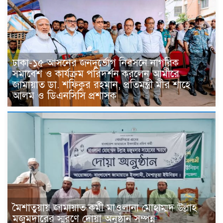
ঢাকা-১৫ আসনের জনদুর্ভোগ নিরসনে নাগরিক
সমাবেশ ও কার্যক্রম পরিদর্শন করলেন আমীরে
জামায়াত ডা. শফিকুর রহমান, প্রতিমন্ত্রী মীর শাহে
আলম ও ডিএনসিসি প্রশাসক
মৈশাতুয়ায় জামায়াত কর্মী মাওলানা মোহাম্মদ উল্লাহ
মজুমদারের স্মরণে দোয়া অনুষ্ঠান সম্পন্ন