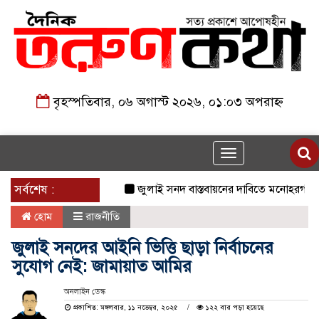
বৃহস্পতিবার, ০৬ অগাস্ট ২০২৬, ০১:০৩ অপরাহ্ন
Toggle
navigation
সর্বশেষ :
জুলাই সনদ বাস্তবায়নের দাবিতে মনোহরগঞ্জে জাম
হোম
রাজনীতি
জুলাই সনদের আইনি ভিত্তি ছাড়া নির্বাচনের
সুযোগ নেই: জামায়াত আমির
অনলাইন ডেস্ক
প্রকাশিত: মঙ্গলবার, ১১ নভেম্বর, ২০২৫
১২২ বার পড়া হয়েছে