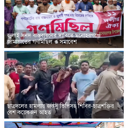
জুলাই সনদ বাস্তবায়নের দাবিতে মনোহরগঞ্জে
জামায়াতের গণমিছিল ও সমাবেশ
ছাত্রদলের হামলায় জকসু ভিপিসহ শিবির-ছাত্রশক্তির
বেশ কয়েকজন আহত