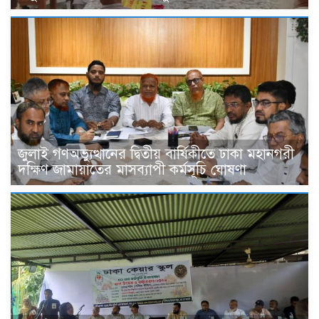
জুলাই গণঅভ্যুত্থানের দ্বিতীয় বার্ষিকীতে ঢাকা মহানগরী
দক্ষিণ জামায়াতের মাসব্যাপী কর্মসূচি ঘোষণা