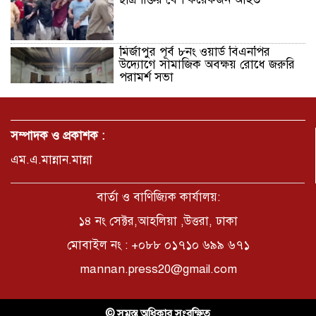
মির্জাপুর পূর্ব ৮নং ওয়ার্ড বিএনপির
উদ্যোগে সামাজিক অবক্ষয় রোধে জরুরি
পরামর্শ সভা
ভ্রমণ কাহিনী: পদ্মা পারে আনন্দ ভ্রমণ –
আব্দুস সাত্তার সুমন
সম্পাদক ও প্রকাশক :
এম.এ.মান্নান.মান্না
সময় –মুক্তা পারভীন
বার্তা ও বাণিজ্যিক কার্যালয়:
১৪ নং সেক্টর,আহলিয়া ,উত্তরা, ঢাকা
মোবাইল নং : +০৮৮ ০১৭১০ ৬৯৯ ৬৭১
কক্সবাজার ইনানী বিচে ‘কুমিল্লা কবি
পরিষদ’-এর আনন্দ ভ্রমণ ও সম্মাননা
mannan.press20@gmail.com
স্মারক বিতরণ
পাবনার মোঃ হাবিবুর রহমান (শুভ)-কে
© সমস্ত অধিকার সংরক্ষিত