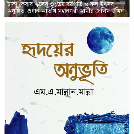
ঢাকা কেয়ার স্কুলের ৩১তম বর্ষপূর্তি ও ফল উৎসব
অনুষ্ঠিত: প্রধান অতিথি মহানগরী আমীর সেলিম উদ্দিন