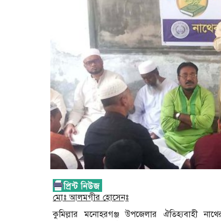
মোঃ আলমগীর হোসেনঃ
কুমিল্লার মনোহরগঞ্জ উপজেলার ঐতিহ্যবাহী নাথ