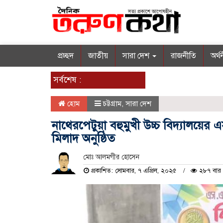
প্রচ্ছদ
জাতীয়
সারা দেশ
রাজনীতি
অর্থ
সর্বশেষ :
হোম
চট্টগ্রাম
,
সারা দেশ
নাথেরপেটুয়া বহুমুখী উচ্চ বিদ্যালয়ের এস
মিলাদ অনুষ্ঠিত
মোঃ আলমগীর হোসেন
প্রকাশিত: সোমবার, ৭ এপ্রিল, ২০২৫
২৮৭ বার 