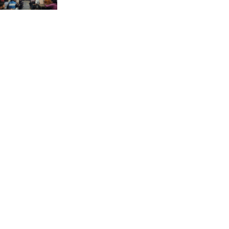
ভ্রমণ কাহিনী: পদ্মা পারে আনন্দ
ভ্রমণ –আব্দুস সাত্তার সুমন
সময় –মুক্তা পারভীন
কক্সবাজার ইনানী বিচে ‘কুমিল্লা
কবি পরিষদ’-এর আনন্দ ভ্রমণ ও
সম্মাননা স্মারক বিতরণ
পাবনার মোঃ হাবিবুর রহমান
(শুভ)-কে শতরূপা মানবিক উন্নয়ন
ফাউন্ডেশনের চিকিৎসা সহায়তা
ইলোরা আন্তর্জাতিক সাহিত্য
কাননের উদ্যোগে ‘বর্ষার কবিতা
পাঠ ও আলোচনা অনুষ্ঠান’ অনুষ্ঠিত
আলীনকিপুর স্কুল অ্যান্ড কলেজে