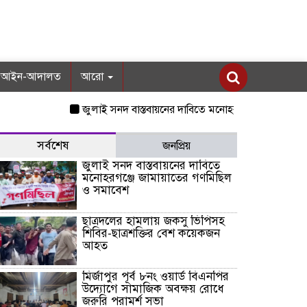
আইন-আদালত
আরো
জুলাই সনদ বাস্তবায়নের দাবিতে মনোহরগঞ্জে জামায়াতের গণমিছিল 
সর্বশেষ
জনপ্রিয়
জুলাই সনদ বাস্তবায়নের দাবিতে
মনোহরগঞ্জে জামায়াতের গণমিছিল
ও সমাবেশ
ছাত্রদলের হামলায় জকসু ভিপিসহ
শিবির-ছাত্রশক্তির বেশ কয়েকজন
আহত
মির্জাপুর পূর্ব ৮নং ওয়ার্ড বিএনপির
উদ্যোগে সামাজিক অবক্ষয় রোধে
জরুরি পরামর্শ সভা