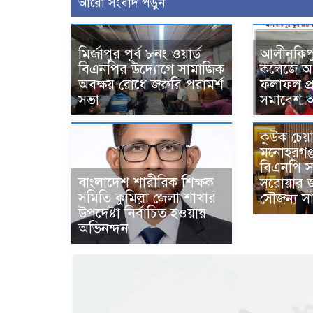
আরো সংবাদ পড়ুন
মির্জাপুর পূর্ব ৮নং ওয়ার্ড
আলীনকিপুর 
বিএনপির উদ্যোগে সামাজিক
কলেজে অর্ধ
অবক্ষয় রোধে জরুরি পরামর্শ
ফলাফল প
সভা
সমাবেশ অন
কুউক চেয়া
মনোহরগঞ্
বিএনপি স
বাংলাদেশ শারীরিক শিক্ষক
সরোয়ার 
সমিতি কুমিল্লা জেলা শাখার
সৌজন্য সা
উপদেষ্টা নির্বাচিত হওয়ায়
অভিনন্দন