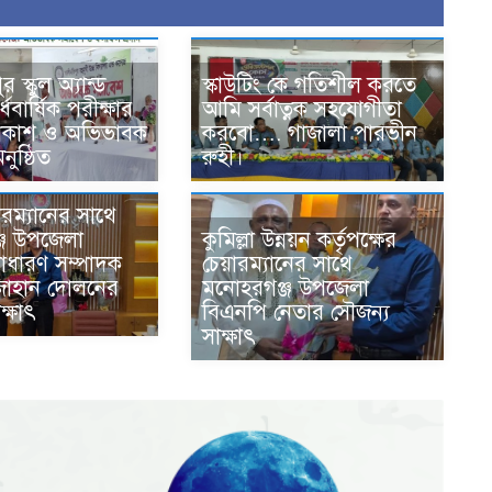
স্কুল অ্যান্ড
স্কাউটিং কে গতিশীল করতে
বার্ষিক পরীক্ষার
আমি সর্বাত্নক সহযোগীতা
্রকাশ ও অভিভাবক
করবো…. গাজালা পারভীন
ুষ্ঠিত
রুহী।
রম্যানের সাথে
কুমিল্লা উন্নয়ন কর্তৃপক্ষের
জ উপজেলা
চেয়ারম্যানের সাথে
াধারণ সম্পাদক
মনোহরগঞ্জ উপজেলা
জাহান দোলনের
বিএনপি নেতার সৌজন্য
ক্ষাৎ
সাক্ষাৎ