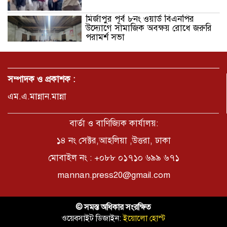
মির্জাপুর পূর্ব ৮নং ওয়ার্ড বিএনপির
উদ্যোগে সামাজিক অবক্ষয় রোধে জরুরি
পরামর্শ সভা
ভ্রমণ কাহিনী: পদ্মা পারে আনন্দ ভ্রমণ –
আব্দুস সাত্তার সুমন
সম্পাদক ও প্রকাশক :
এম.এ.মান্নান.মান্না
সময় –মুক্তা পারভীন
বার্তা ও বাণিজ্যিক কার্যালয়:
১৪ নং সেক্টর,আহলিয়া ,উত্তরা, ঢাকা
মোবাইল নং : +০৮৮ ০১৭১০ ৬৯৯ ৬৭১
কক্সবাজার ইনানী বিচে ‘কুমিল্লা কবি
পরিষদ’-এর আনন্দ ভ্রমণ ও সম্মাননা
mannan.press20@gmail.com
স্মারক বিতরণ
পাবনার মোঃ হাবিবুর রহমান (শুভ)-কে
© সমস্ত অধিকার সংরক্ষিত
শতরূপা মানবিক উন্নয়ন ফাউন্ডেশনের
ওয়েবসাইট ডিজাইন:
ইয়োলো হোস্ট
চিকিৎসা সহায়তা