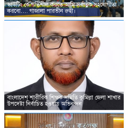
স্কাউটিং কে গতিশীল করতে আমি সর্বাত্নক সহযোগীতা
করবো…. গাজালা পারভীন রুহী।
বাংলাদেশ শারীরিক শিক্ষক সমিতি কুমিল্লা জেলা শাখার
উপদেষ্টা নির্বাচিত হওয়ায় অভিনন্দন