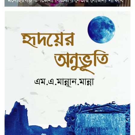
মনোহরগঞ্জ উপজেলা বিএনপি নেতার সৌজন্য সাক্ষাৎ