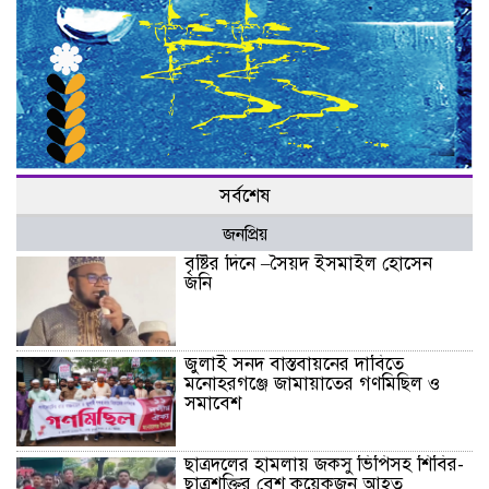
সর্বশেষ
জনপ্রিয়
বৃষ্টির দিনে –সৈয়দ ইসমাইল হোসেন
জনি
জুলাই সনদ বাস্তবায়নের দাবিতে
মনোহরগঞ্জে জামায়াতের গণমিছিল ও
সমাবেশ
ছাত্রদলের হামলায় জকসু ভিপিসহ শিবির-
ছাত্রশক্তির বেশ কয়েকজন আহত