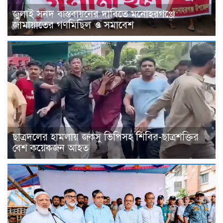
জুলাই সনদ বাস্তবায়নের দাবিতে মনোহরগঞ্জে
জামায়াতের গণমিছিল ও সমাবেশ
ছাত্রদলের হামলায় জকসু ভিপিসহ শিবির-ছাত্রশক্তির
বেশ কয়েকজন আহত