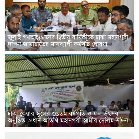
জুলাই গণঅভ্যুত্থানের দ্বিতীয় বার্ষিকীতে ঢাকা মহানগরী
দক্ষিণ জামায়াতের মাসব্যাপী কর্মসূচি ঘোষণা
ঢাকা কেয়ার স্কুলের ৩১তম বর্ষপূর্তি ও ফল উৎসব
অনুষ্ঠিত: প্রধান অতিথি মহানগরী আমীর সেলিম উদ্দিন