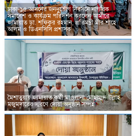
ঢাকা-১৫ আসনের জনদুর্ভোগ নিরসনে নাগরিক
সমাবেশ ও কার্যক্রম পরিদর্শন করলেন আমীরে
জামায়াত ডা. শফিকুর রহমান, প্রতিমন্ত্রী মীর শাহে
আলম ও ডিএনসিসি প্রশাসক
মৈশাতুয়ায় জামায়াত কর্মী মাওলানা মোহাম্মদ উল্লাহ
মজুমদারের স্মরণে দোয়া অনুষ্ঠান সম্পন্ন