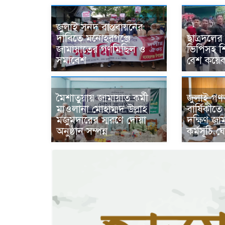
জুলাই সনদ বাস্তবায়নের
দাবিতে মনোহরগঞ্জে
ছাত্রদলে
জামায়াতের গণমিছিল ও
ভিপিসহ শি
সমাবেশ
বেশ কয়
জুলাই গণঅভ
মৈশাতুয়ায় জামায়াত কর্মী
বার্ষিকীত
মাওলানা মোহাম্মদ উল্লাহ
দক্ষিণ জা
মজুমদারের স্মরণে দোয়া
কর্মসূচি 
অনুষ্ঠান সম্পন্ন