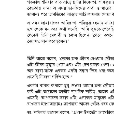
গতকাল শনিবার রাত সাড়ে ৯টার দিকে ডা. শফিকুর র
বেতকায় যান। এ সময় তানজিমের বাবা ও মায়ের সঙ্
জানান। পরে তানজিমের আত্মার শান্তি কামনায় দোয়া 
এ সময় জামায়াতের আমির ডা. শফিকুর রহমান সাংবাদ
মুখ থেকে মন ভরে কথা শুনেছি। আমি বুঝতে পেরেছ
থেকেই তিনি মেধাবী ও চঞ্চল ছিলেন। ক্লাসে কখন
নেয়ামত দান করেছিলেন।’
তিনি আরো বলেন, ‘দেশের জন্য জীবন দেওয়ার সৌভাগ্
এটা জীবন-মৃত্যুর খেলা এবং এটা দেশ রক্ষার খেলা। 
তার বাবা-মাকে এরকম একটা সন্তান দিয়ে ধন্য ক
এসেছি নিজেরা গর্বিত হতে।’
এরকম বাবার কপালে চুমু দেওয়া আমার জন্য সৌভাগ্
করি এটা আমাদের জাতীয় নাগরিক দায়িত্ব, তাদের প্
এসেছি। আপনাদের সবার প্রতি, এলাকার মানুষের প্র
রাখবেন ইনশাআল্লাহ। আপনারা তাদের খোঁজ-খবর নেব
ডা. শফিকুর রহমান বলেন, ‘প্রধান উপদেষ্টা আমের