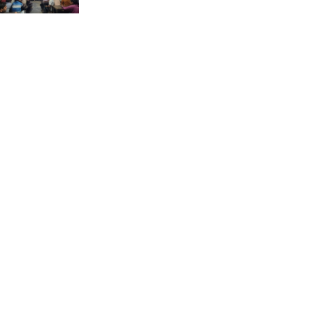
ভ্রমণ কাহিনী: পদ্মা পারে আনন্দ
ভ্রমণ –আব্দুস সাত্তার সুমন
সময় –মুক্তা পারভীন
কক্সবাজার ইনানী বিচে ‘কুমিল্লা
কবি পরিষদ’-এর আনন্দ ভ্রমণ ও
সম্মাননা স্মারক বিতরণ
পাবনার মোঃ হাবিবুর রহমান
(শুভ)-কে শতরূপা মানবিক উন্নয়ন
ফাউন্ডেশনের চিকিৎসা সহায়তা
ইলোরা আন্তর্জাতিক সাহিত্য
কাননের উদ্যোগে ‘বর্ষার কবিতা
পাঠ ও আলোচনা অনুষ্ঠান’ অনুষ্ঠিত
আলীনকিপুর স্কুল অ্যান্ড কলেজে