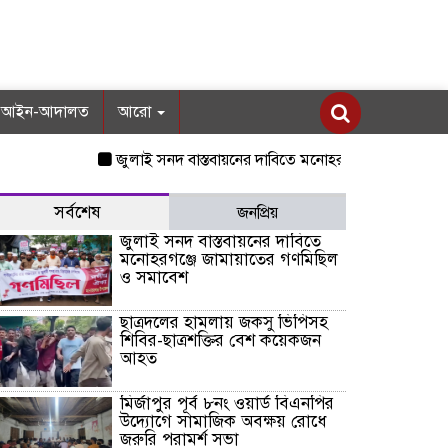
আইন-আদালত
আরো
জুলাই সনদ বাস্তবায়নের দাবিতে মনোহরগঞ্জে জামায়াতের গণমিছি
সর্বশেষ
জনপ্রিয়
জুলাই সনদ বাস্তবায়নের দাবিতে
মনোহরগঞ্জে জামায়াতের গণমিছিল
ও সমাবেশ
ছাত্রদলের হামলায় জকসু ভিপিসহ
শিবির-ছাত্রশক্তির বেশ কয়েকজন
আহত
মির্জাপুর পূর্ব ৮নং ওয়ার্ড বিএনপির
উদ্যোগে সামাজিক অবক্ষয় রোধে
জরুরি পরামর্শ সভা