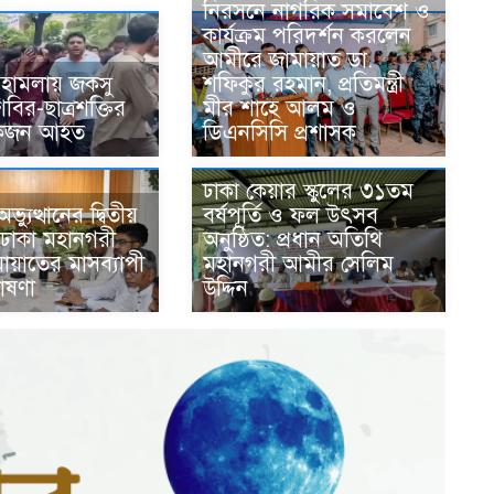
নিরসনে নাগরিক সমাবেশ ও
কার্যক্রম পরিদর্শন করলেন
আমীরে জামায়াত ডা.
র হামলায় জকসু
শফিকুর রহমান, প্রতিমন্ত্রী
বির-ছাত্রশক্তির
মীর শাহে আলম ও
েকজন আহত
ডিএনসিসি প্রশাসক
ঢাকা কেয়ার স্কুলের ৩১তম
্যুত্থানের দ্বিতীয়
বর্ষপূর্তি ও ফল উৎসব
ে ঢাকা মহানগরী
অনুষ্ঠিত: প্রধান অতিথি
মায়াতের মাসব্যাপী
মহানগরী আমীর সেলিম
ঘোষণা
উদ্দিন