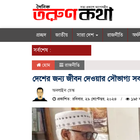
প্রচ্ছদ
জাতীয়
সারা দেশ
রাজনীতি
অর্থ
সর্বশেষ :
হোম
রাজনীতি
দেশের জন্য জীবন দেওয়ার সৌভাগ্য স
অনলাইন ডেস্ক
প্রকাশিত: রবিবার, ২৯ সেপ্টেম্বর, ২০২৪
১৯৫ ব