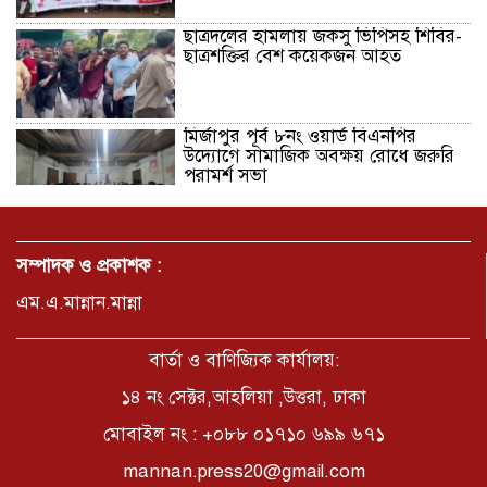
ছাত্রদলের হামলায় জকসু ভিপিসহ শিবির-
ছাত্রশক্তির বেশ কয়েকজন আহত
মির্জাপুর পূর্ব ৮নং ওয়ার্ড বিএনপির
উদ্যোগে সামাজিক অবক্ষয় রোধে জরুরি
পরামর্শ সভা
ভ্রমণ কাহিনী: পদ্মা পারে আনন্দ ভ্রমণ –
আব্দুস সাত্তার সুমন
সম্পাদক ও প্রকাশক :
এম.এ.মান্নান.মান্না
সময় –মুক্তা পারভীন
বার্তা ও বাণিজ্যিক কার্যালয়:
১৪ নং সেক্টর,আহলিয়া ,উত্তরা, ঢাকা
মোবাইল নং : +০৮৮ ০১৭১০ ৬৯৯ ৬৭১
কক্সবাজার ইনানী বিচে ‘কুমিল্লা কবি
পরিষদ’-এর আনন্দ ভ্রমণ ও সম্মাননা
mannan.press20@gmail.com
স্মারক বিতরণ