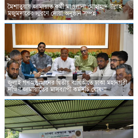
মৈশাতুয়ায় জামায়াত কর্মী মাওলানা মোহাম্মদ উল্লাহ
মজুমদারের স্মরণে দোয়া অনুষ্ঠান সম্পন্ন
জুলাই গণঅভ্যুত্থানের দ্বিতীয় বার্ষিকীতে ঢাকা মহানগরী
দক্ষিণ জামায়াতের মাসব্যাপী কর্মসূচি ঘোষণা