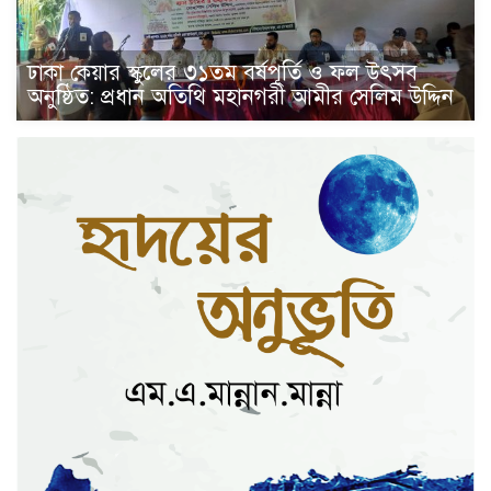
ঢাকা কেয়ার স্কুলের ৩১তম বর্ষপূর্তি ও ফল উৎসব
অনুষ্ঠিত: প্রধান অতিথি মহানগরী আমীর সেলিম উদ্দিন