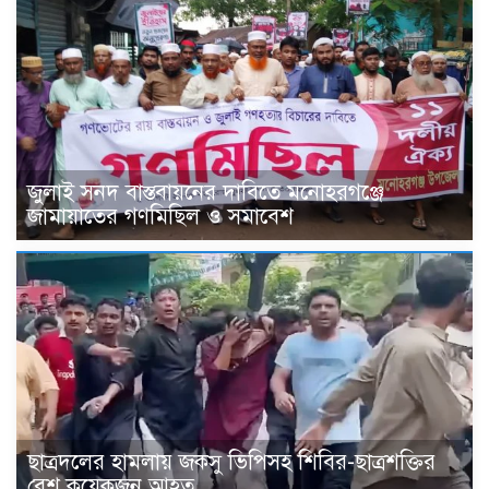
জুলাই সনদ বাস্তবায়নের দাবিতে মনোহরগঞ্জে
জামায়াতের গণমিছিল ও সমাবেশ
ছাত্রদলের হামলায় জকসু ভিপিসহ শিবির-ছাত্রশক্তির
বেশ কয়েকজন আহত